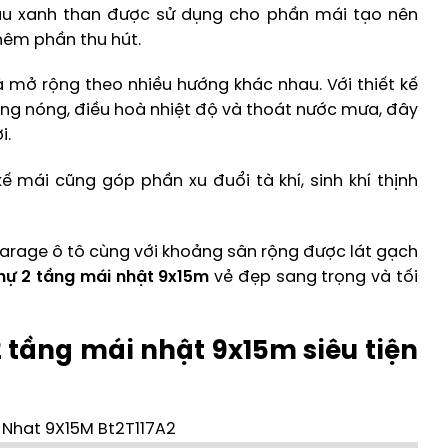
àu xanh than được sử dụng cho phần mái tạo nên
hêm phần thu hút.
 mở rộng theo nhiều hướng khác nhau. Với thiết kế
ống nóng, điều hoà nhiệt độ và thoát nước mưa, đây
i.
ế mái cũng góp phần xu đuổi tà khí, sinh khí thịnh
garage ô tô cùng với khoảng sân rộng được lát gạch
thự 2 tầng mái nhật 9x15m
vẻ đẹp sang trọng và tối
 tầng mái nhật 9x15m siêu tiện