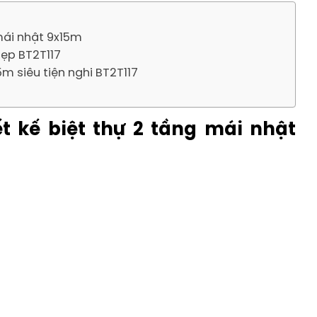
mái nhật 9x15m
đẹp BT2T117
m siêu tiện nghi BT2T117
t kế biệt thự 2 tầng mái nhật