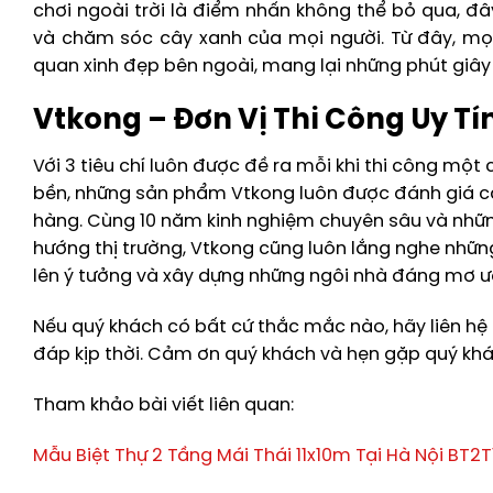
chơi ngoài trời là điểm nhấn không thể bỏ qua, đây 
và chăm sóc cây xanh của mọi người. Từ đây, mọi
quan xinh đẹp bên ngoài, mang lại những phút giây
Vtkong – Đơn Vị Thi Công Uy Tí
Với 3 tiêu chí luôn được đề ra mỗi khi thi công một
bền, những sản phẩm Vtkong luôn được đánh giá ca
hàng. Cùng 10 năm kinh nghiệm chuyên sâu và nhữn
hướng thị trường, Vtkong cũng luôn lắng nghe nhữn
lên ý tưởng và xây dựng những ngôi nhà đáng mơ ư
Nếu quý khách có bất cứ thắc mắc nào, hãy liên hệ 
đáp kịp thời. Cảm ơn quý khách và hẹn gặp quý khác
Tham khảo bài viết liên quan:
Mẫu Biệt Thự 2 Tầng Mái Thái 11x10m Tại Hà Nội BT2T