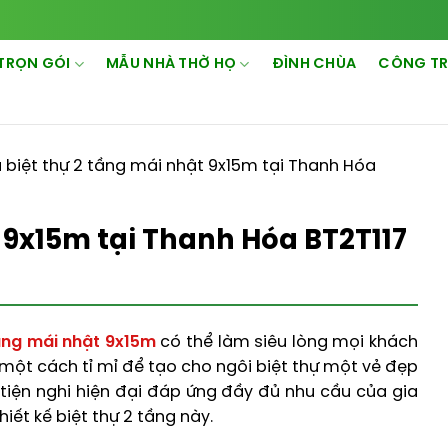
TRỌN GÓI
MẪU NHÀ THỜ HỌ
ĐÌNH CHÙA
CÔNG TR
 biệt thự 2 tầng mái nhật 9x15m tại Thanh Hóa
 9x15m tại Thanh Hóa BT2T117
tầng mái nhật 9x15m
có thể làm siêu lòng mọi khách
 một cách tỉ mỉ để tạo cho ngôi biệt thự một vẻ đẹp
iện nghi hiện đại đáp ứng đầy đủ nhu cầu của gia
ết kế biệt thự 2 tầng này.