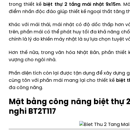
trong thiết kế
biệt thự 2 tầng mái nhật 9x15m
. M
điểm nhấn độc đáo giúp thiết kế ngoại thất tăng t
Khác với mái thái, mái nhật có độ dốc thấp hơn và
trên, phần mái có thể phát huy tối đa khả năng ch
chính là lý do khiến máy nhật là sự lựa chọn tuyệt vờ
Hơn thế nữa, trong văn hóa Nhật Bản, phần thiết k
vượng cho ngôi nhà.
Phần diện tích còn lại được tận dụng để xây dựng 
cùng tôn với phần mái mang lại cho thiết kế
biệt 
đa công năng.
Mặt bằng công năng biệt thự 2
nghi BT2T117