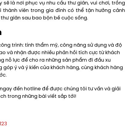
sẽ là nơi phục vụ nhu cầu thư giãn, vui chơi, trồng
 thành viên trong gia đình có thể tận hưởng cảnh
 thư giãn sau bao bộn bề cuộc sống.
n
 công trình: tính thẩm mỹ, công năng sử dụng và độ
o và nhận được nhiều phản hồi tích cực từ khách
g nỗ lực để cho ra những sản phẩm đi đầu xu
g góp ý và ý kiến của khách hàng, cùng khách hàng
ớc.
ngay đến hotline để được chúng tôi tư vấn và giải
h trong những bài viết sắp tới!
123