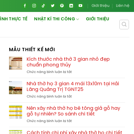
Giới thiệu
Liên hệ
ÌNH THỰC TẾ
NHẬT KÍ THI CÔNG
GIỚI THIỆU
MẪU THIẾT KẾ MỚI
Kích thước nhà thờ 3 gian nhỏ đẹp
chuẩn phong thủy
ở
Chức năng bình luận bị tắt
Kích
thước
Nhà thờ họ 3 gian 4 mái 13x10m tại Hải
nhà
Lăng Quảng Trị TGNT25
thờ
ở
Chức năng bình luận bị tắt
3
Nhà
gian
thờ
nhỏ
Nên xây nhà thờ họ bê tông giả gỗ hay
họ
đẹp
gỗ tự nhiên? So sánh chi tiết
3
chuẩn
ở
Chức năng bình luận bị tắt
gian
phong
Nên
4
thủy
xây
mái
Cách tính chi phí xây nhà thờ họ chi tiết