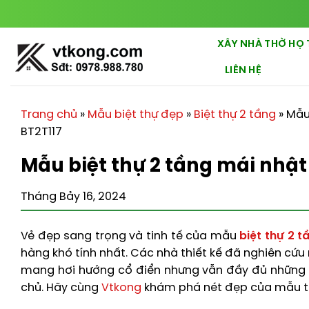
Chuyển
đến
nội
XÂY NHÀ THỜ HỌ 
dung
LIÊN HỆ
Trang chủ
»
Mẫu biệt thự đẹp
»
Biệt thự 2 tầng
»
Mẫu
BT2T117
Mẫu biệt thự 2 tầng mái nhật
Tháng Bảy 16, 2024
Vẻ đẹp sang trọng và tinh tế của mẫu
biệt thự 2 
hàng khó tính nhất. Các nhà thiết kế đã nghiên cứu
mang hơi hướng cổ điển nhưng vẫn đầy đủ những t
chủ. Hãy cùng
Vtkong
khám phá nét đẹp của mẫu thi