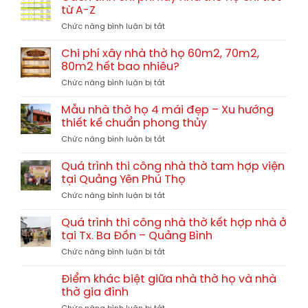
nhà
13x10m
từ A-Z
thờ
tại
ở
Chức năng bình luận bị tắt
họ
Hải
Cách
bê
Lăng
tính
tông
Chi phí xây nhà thờ họ 60m2, 70m2,
Quảng
chi
giả
80m2 hết bao nhiêu?
Trị
phí
gỗ
TGNT25
ở
Chức năng bình luận bị tắt
xây
hay
Chi
nhà
gỗ
phí
thờ
Mẫu nhà thờ họ 4 mái đẹp – Xu hướng
tự
xây
họ
thiết kế chuẩn phong thủy
nhiên?
nhà
chi
So
ở
Chức năng bình luận bị tắt
thờ
tiết
sánh
Mẫu
họ
từ
chi
nhà
60m2,
Quá trình thi công nhà thờ tam hợp viện
A-
tiết
thờ
70m2,
tại Quảng Yên Phú Thọ
Z
họ
80m2
ở
Chức năng bình luận bị tắt
4
hết
Quá
mái
bao
trình
đẹp
Quá trình thi công nhà thờ kết hợp nhà ở
nhiêu?
thi
–
tại Tx. Ba Đồn – Quảng Bình
công
Xu
ở
Chức năng bình luận bị tắt
nhà
hướng
Quá
thờ
thiết
trình
tam
Điểm khác biệt giữa nhà thờ họ và nhà
kế
thi
hợp
thờ gia đình
chuẩn
công
viện
phong