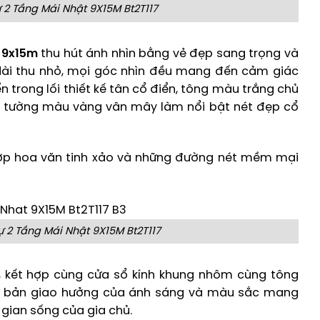
 2 Tầng Mái Nhật 9X15M Bt2T117
t 9x15m
thu hút ánh nhìn bằng vẻ đẹp sang trọng và
 dài thu nhỏ, mọi góc nhìn đều mang đến cảm giác
n trong lối thiết kế tân cổ điển, tông màu trắng chủ
p tường màu vàng vân mây làm nổi bật nét đẹp cổ
hợp hoa văn tinh xảo và những đường nét mềm mại
 2 Tầng Mái Nhật 9X15M Bt2T117
, kết hợp cùng cửa sổ kính khung nhôm cùng tông
o bản giao hưởng của ánh sáng và màu sắc mang
ian sống của gia chủ.