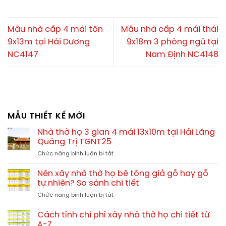
Mẫu nhà cấp 4 mái tôn
Mẫu nhà cấp 4 mái thái
9x13m tại Hải Dương
9x18m 3 phòng ngủ tại
NC4147
Nam Định NC4148
MẪU THIẾT KẾ MỚI
Nhà thờ họ 3 gian 4 mái 13x10m tại Hải Lăng
Quảng Trị TGNT25
ở
Chức năng bình luận bị tắt
Nhà
thờ
Nên xây nhà thờ họ bê tông giả gỗ hay gỗ
họ
tự nhiên? So sánh chi tiết
3
ở
Chức năng bình luận bị tắt
gian
Nên
4
xây
mái
Cách tính chi phí xây nhà thờ họ chi tiết từ
nhà
13x10m
A-Z