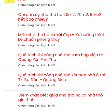
thờ
tại
ở
Chức năng bình luận bị tắt
họ
Hải
Cách
bê
Lăng
tính
tông
Chi phí xây nhà thờ họ 60m2, 70m2, 80m2
Quảng
chi
giả
hết bao nhiêu?
Trị
phí
gỗ
TGNT25
ở
Chức năng bình luận bị tắt
xây
hay
Chi
nhà
gỗ
phí
thờ
Mẫu nhà thờ họ 4 mái đẹp – Xu hướng thiết
tự
xây
họ
kế chuẩn phong thủy
nhiên?
nhà
chi
So
ở
Chức năng bình luận bị tắt
thờ
tiết
sánh
Mẫu
họ
từ
chi
nhà
60m2,
Quá trình thi công nhà thờ tam hợp viện tại
A-
tiết
thờ
70m2,
Quảng Yên Phú Thọ
Z
họ
80m2
ở
Chức năng bình luận bị tắt
4
hết
Quá
mái
bao
trình
đẹp
Quá trình thi công nhà thờ kết hợp nhà ở tại
nhiêu?
thi
–
Tx. Ba Đồn – Quảng Bình
công
Xu
ở
Chức năng bình luận bị tắt
nhà
hướng
Quá
thờ
thiết
trình
tam
Điểm khác biệt giữa nhà thờ họ và nhà thờ
kế
thi
hợp
gia đình
chuẩn
công
viện
phong
ở
Chức năng bình luận bị tắt
nhà
tại
thủy
Điểm