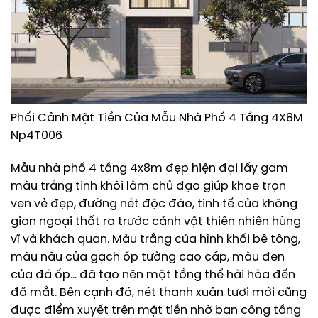
Phối Cảnh Mặt Tiền Của Mẫu Nhà Phố 4 Tầng 4X8M
Np4T006
Mẫu nhà phố 4 tầng 4x8m đẹp hiện đại lấy gam
màu trắng tinh khôi làm chủ đạo giúp khoe trọn
vẹn vẻ đẹp, đường nét độc đáo, tinh tế của không
gian ngoại thất ra trước cảnh vật thiên nhiên hùng
vĩ và khách quan. Màu trắng của hình khối bê tông,
màu nâu của gạch ốp tường cao cấp, màu đen
của đá ốp… đã tạo nên một tổng thể hài hòa đến
đã mắt. Bên cạnh đó, nét thanh xuân tươi mới cũng
được điểm xuyết trên mặt tiền nhờ ban công tầng