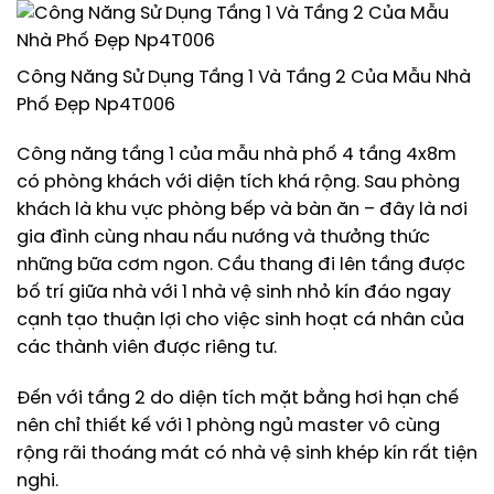
Công Năng Sử Dụng Tầng 1 Và Tầng 2 Của Mẫu Nhà
Phố Đẹp Np4T006
Công năng tầng 1 của mẫu nhà phố 4 tầng 4x8m
có phòng khách với diện tích khá rộng. Sau phòng
khách là khu vực phòng bếp và bàn ăn – đây là nơi
gia đình cùng nhau nấu nướng và thưởng thức
những bữa cơm ngon. Cầu thang đi lên tầng được
bố trí giữa nhà với 1 nhà vệ sinh nhỏ kín đáo ngay
cạnh tạo thuận lợi cho việc sinh hoạt cá nhân của
các thành viên được riêng tư.
Đến với tầng 2 do diện tích mặt bằng hơi hạn chế
nên chỉ thiết kế với 1 phòng ngủ master vô cùng
rộng rãi thoáng mát có nhà vệ sinh khép kín rất tiện
nghi.