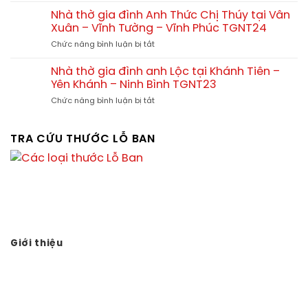
thờ
Quảng
khác
kết
Nhà thờ gia đình Anh Thức Chị Thúy tại Vân
Yên
biệt
hợp
Xuân – Vĩnh Tường – Vĩnh Phúc TGNT24
Phú
giữa
nhà
Thọ
ở
Chức năng bình luận bị tắt
nhà
ở
Nhà
thờ
tại
thờ
họ
Nhà thờ gia đình anh Lộc tại Khánh Tiên –
Tx.
gia
và
Yên Khánh – Ninh Bình TGNT23
Ba
đình
nhà
Đồn
ở
Chức năng bình luận bị tắt
Anh
thờ
–
Nhà
Thức
gia
Quảng
thờ
Chị
đình
Bình
gia
TRA CỨU THƯỚC LỖ BAN
Thúy
đình
tại
anh
Vân
Lộc
Xuân
tại
–
Khánh
Vĩnh
Tiên
Tường
–
–
Yên
Vĩnh
Khánh
Giới thiệu
Phúc
–
TGNT24
Vạn sự tùy duyên, hành sự tại nhân - thành sự tại Thiên.
Ninh
Thuận theo tự nhiên, tùy duyên tùy số, không nên cưỡng
Bình
TGNT23
cầu.