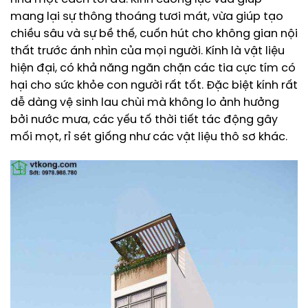
mang lại sự thông thoáng tươi mát, vừa giúp tạo
chiều sâu và sự bề thế, cuốn hút cho không gian nội
thất trước ánh nhìn của mọi người. Kính là vật liệu
hiện đại, có khả năng ngăn chặn các tia cực tím có
hại cho sức khỏe con người rất tốt. Đặc biệt kính rất
dễ dàng vệ sinh lau chùi mà không lo ảnh hưởng
bởi nước mưa, các yếu tố thời tiết tác động gây
mối mọt, rỉ sét giống như các vật liệu thô sơ khác.