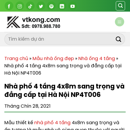
Chuyển
đến
nội
dung
Trang chủ
»
Mẫu nhà ống đẹp
»
Nhà ống 4 tầng
»
Nhà phố 4 tầng 4x8m sang trọng và đẳng cấp tại
Hà Nội NP4T006
Nhà phố 4 tầng 4x8m sang trọng và
đẳng cấp tại Hà Nội NP4T006
Tháng Chín 28, 2021
Mẫu thiết kế
nhà phố 4 tầng
4x8m sang trọng và