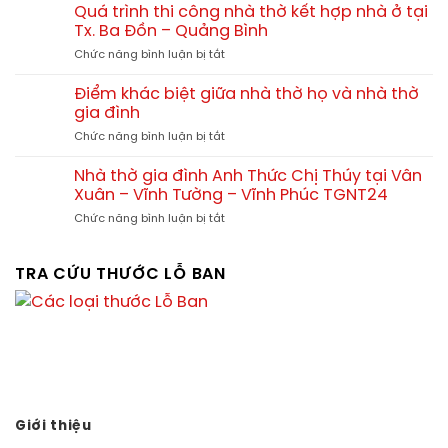
trình
đẹp
Quá trình thi công nhà thờ kết hợp nhà ở tại
nhiêu?
thi
–
Tx. Ba Đồn – Quảng Bình
công
Xu
ở
Chức năng bình luận bị tắt
nhà
hướng
Quá
thờ
thiết
trình
tam
Điểm khác biệt giữa nhà thờ họ và nhà thờ
kế
thi
hợp
gia đình
chuẩn
công
viện
phong
ở
Chức năng bình luận bị tắt
nhà
tại
thủy
Điểm
thờ
Quảng
khác
kết
Nhà thờ gia đình Anh Thức Chị Thúy tại Vân
Yên
biệt
hợp
Xuân – Vĩnh Tường – Vĩnh Phúc TGNT24
Phú
giữa
nhà
Thọ
ở
Chức năng bình luận bị tắt
nhà
ở
Nhà
thờ
tại
thờ
họ
Tx.
gia
TRA CỨU THƯỚC LỖ BAN
và
Ba
đình
nhà
Đồn
Anh
thờ
–
Thức
gia
Quảng
Chị
đình
Bình
Thúy
tại
Vân
Xuân
–
Giới thiệu
Vĩnh