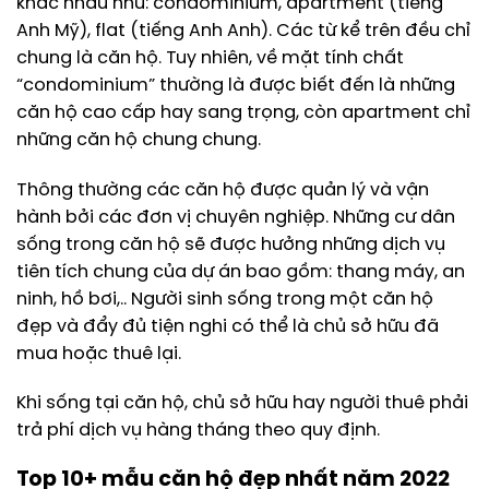
khác nhau như: condominium, apartment (tiếng
Anh Mỹ), flat (tiếng Anh Anh). Các từ kể trên đều chỉ
chung là căn hộ. Tuy nhiên, về mặt tính chất
“condominium” thường là được biết đến là những
căn hộ cao cấp hay sang trọng, còn apartment chỉ
những căn hộ chung chung.
Thông thường các căn hộ được quản lý và vận
hành bởi các đơn vị chuyên nghiệp. Những cư dân
sống trong căn hộ sẽ được hưởng những dịch vụ
tiên tích chung của dự án bao gồm: thang máy, an
ninh, hồ bơi,.. Người sinh sống trong một căn hộ
đẹp và đẩy đủ tiện nghi có thể là chủ sở hữu đã
mua hoặc thuê lại.
Khi sống tại căn hộ, chủ sở hữu hay người thuê phải
trả phí dịch vụ hàng tháng theo quy định.
Top 10+ mẫu căn hộ đẹp nhất năm 2022