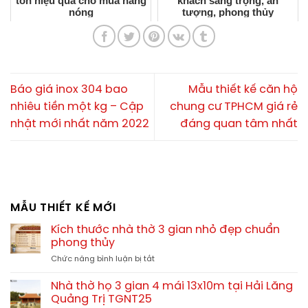
tôn hiệu quả cho mùa nắng
khách sang trọng, ấn
nóng
tượng, phong thủy
Báo giá inox 304 bao
Mẫu thiết kế căn hộ
nhiêu tiền một kg – Cập
chung cư TPHCM giá rẻ
nhật mới nhất năm 2022
đáng quan tâm nhất
MẪU THIẾT KẾ MỚI
Kích thước nhà thờ 3 gian nhỏ đẹp chuẩn
phong thủy
ở
Chức năng bình luận bị tắt
Kích
thước
Nhà thờ họ 3 gian 4 mái 13x10m tại Hải Lăng
nhà
Quảng Trị TGNT25
thờ