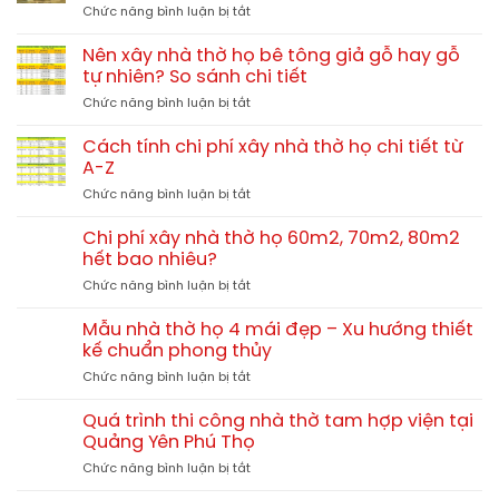
ở
Chức năng bình luận bị tắt
3
Nhà
gian
thờ
nhỏ
Nên xây nhà thờ họ bê tông giả gỗ hay gỗ
họ
đẹp
tự nhiên? So sánh chi tiết
3
chuẩn
ở
Chức năng bình luận bị tắt
gian
phong
Nên
4
thủy
xây
mái
Cách tính chi phí xây nhà thờ họ chi tiết từ
nhà
13x10m
A-Z
thờ
tại
ở
Chức năng bình luận bị tắt
họ
Hải
Cách
bê
Lăng
tính
tông
Chi phí xây nhà thờ họ 60m2, 70m2, 80m2
Quảng
chi
giả
hết bao nhiêu?
Trị
phí
gỗ
TGNT25
ở
Chức năng bình luận bị tắt
xây
hay
Chi
nhà
gỗ
phí
thờ
Mẫu nhà thờ họ 4 mái đẹp – Xu hướng thiết
tự
xây
họ
kế chuẩn phong thủy
nhiên?
nhà
chi
So
ở
Chức năng bình luận bị tắt
thờ
tiết
sánh
Mẫu
họ
từ
chi
nhà
60m2,
Quá trình thi công nhà thờ tam hợp viện tại
A-
tiết
thờ
70m2,
Quảng Yên Phú Thọ
Z
họ
80m2
ở
Chức năng bình luận bị tắt
4
hết
Quá
mái
bao