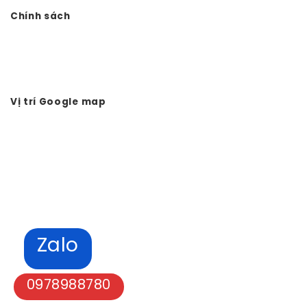
Chính sách
Chính sách bảo mật
Hình thức thanh toán
Tuyển dụng Vtkong
Vị trí Google map
Zalo
0978988780