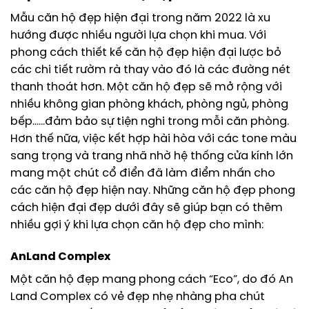
Mẫu căn hộ đẹp hiện đại trong năm 2022 là xu
hướng được nhiều người lựa chọn khi mua. Với
phong cách thiết kế căn hộ đẹp hiện đại lược bỏ
các chi tiết rườm rà thay vào đó là các đường nét
thanh thoát hơn. Một căn hộ đẹp sẽ mở rộng với
nhiều không gian phòng khách, phòng ngủ, phòng
bếp……đảm bảo sự tiện nghi trong mỗi căn phòng.
Hơn thế nữa, việc kết hợp hài hòa với các tone màu
sang trọng và trang nhã nhờ hệ thống cửa kính lớn
mang một chút cổ điển đã làm điểm nhấn cho
các căn hộ đẹp hiện nay. Những căn hộ đẹp phong
cách hiện đại đẹp dưới đây sẽ giúp bạn có thêm
nhiều gợi ý khi lựa chọn căn hộ đẹp cho mình:
AnLand Complex
Một căn hộ đẹp mang phong cách “Eco”, do đó An
Land Complex có vẻ đẹp nhẹ nhàng pha chút