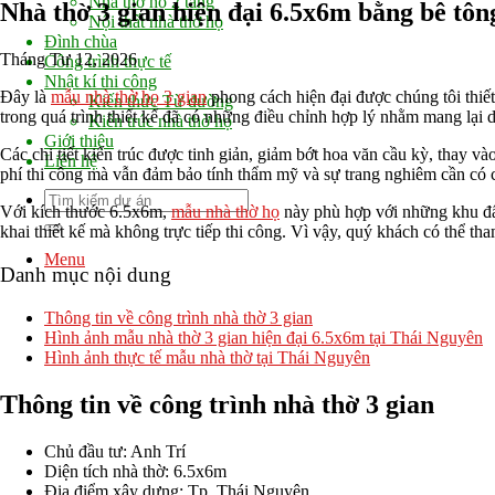
Nhà thờ họ 2 tầng
Nhà thờ 3 gian hiện đại 6.5x6m bằng bê tô
Nội thất nhà thờ họ
Đình chùa
Tháng Tư 12, 2026
Công trình thực tế
Nhật kí thi công
Đây là
mẫu nhà thờ họ 3 gian
phong cách hiện đại được chúng tôi thiết
Kiến thức Từ đường
trong quá trình thiết kế đã có những điều chỉnh hợp lý nhằm mang lại 
Kiến trúc nhà thờ họ
Giới thiệu
Các chi tiết kiến trúc được tinh giản, giảm bớt hoa văn cầu kỳ, thay và
Liên hệ
phí thi công mà vẫn đảm bảo tính thẩm mỹ và sự trang nghiêm cần có c
Với kích thước 6.5x6m,
mẫu nhà thờ họ
này phù hợp với những khu đất
khai thiết kế mà không trực tiếp thi công. Vì vậy, quý khách có thể 
Menu
Danh mục nội dung
Thông tin về công trình nhà thờ 3 gian
Hình ảnh mẫu nhà thờ 3 gian hiện đại 6.5x6m tại Thái Nguyên
Hình ảnh thực tế mẫu nhà thờ tại Thái Nguyên
Thông tin về công trình nhà thờ 3 gian
Chủ đầu tư: Anh Trí
Diện tích nhà thờ: 6.5x6m
Địa điểm xây dựng: Tp. Thái Nguyên