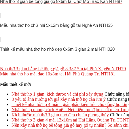
Nhà thờ 3 gian bê tông giả gỗ 8x6m tại Chợ Mới Bắc Kạn NTH87
Mẫu nhà thờ họ chữ nhị 9x12m bằng gỗ tại Nghệ An NTH35
Thiết kế mẫu nhà thờ họ nhỏ đẹp 6x6m 3 gian 2 mái NTH020
Nhà thờ 3 gian bằng bê tông giả gỗ 8.3×7.5m tại Phú Xuyên NTH79
Mẫu nhà thờ họ mái đao 10x8m tại Hải Phú Quảng Trị NTH81
Mẫu thiết kế mới
Nhà thờ họ 1 gian, kích thước và chi phí xây dựng
Chức năng bìn
8 yếu tố ảnh hưởng tới giá xây nhà thờ họ cần lưu ý
Chức năng b
Thiết kế nhà thờ họ 4 mái – giải pháp kiến trúc cho dòng họ lớn
Nhà thờ họ phong cách Huế – Nét kiến trúc đậm chất miền Tru
Kích thước nhà thờ 3 gian nhỏ đẹp chuẩn phong thủy
Chức năng 
Nhà thờ họ 3 gian 4 mái 13x10m tại Hải Lăng Quảng Trị TGN
Nên xây nhà thờ họ bê tông giả gỗ hay gỗ tự nhiên? So sánh chi 