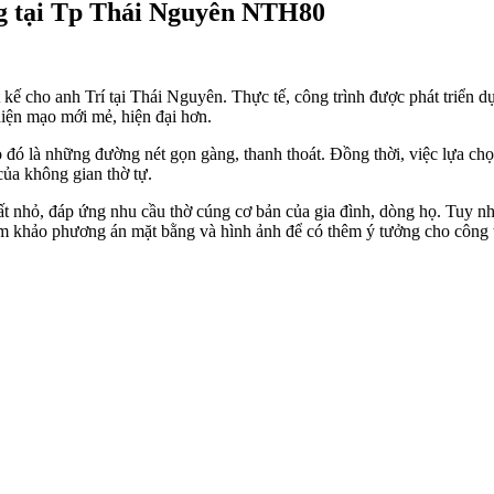
ng tại Tp Thái Nguyên NTH80
 kế cho anh Trí tại
Thái Nguyên
. Thực tế, công trình được phát triển d
diện mạo mới mẻ, hiện đại hơn.
o đó là những đường nét gọn gàng, thanh thoát. Đồng thời, việc lựa chọn
ủa không gian thờ tự.
 nhỏ, đáp ứng nhu cầu thờ cúng cơ bản của gia đình, dòng họ. Tuy n
tham khảo phương án mặt bằng và hình ảnh để có thêm ý tưởng cho công 