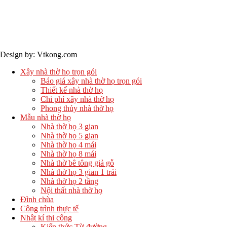
Design by: Vtkong.com
Xây nhà thờ họ trọn gói
Báo giá xây nhà thờ họ trọn gói
Thiết kế nhà thờ họ
Chi phí xây nhà thờ họ
Phong thủy nhà thờ họ
Mẫu nhà thờ họ
Nhà thờ họ 3 gian
Nhà thờ họ 5 gian
Nhà thờ họ 4 mái
Nhà thờ họ 8 mái
Nhà thờ bê tông giả gỗ
Nhà thờ họ 3 gian 1 trái
Nhà thờ họ 2 tầng
Nội thất nhà thờ họ
Đình chùa
Công trình thực tế
Nhật kí thi công
Kiến thức Từ đường