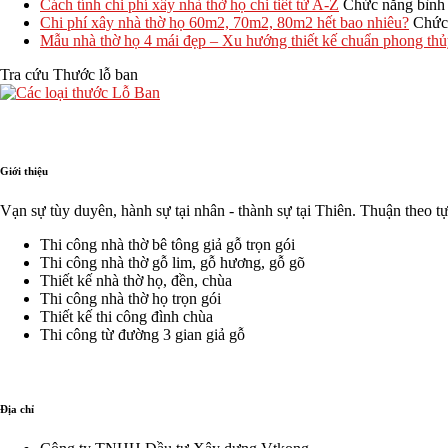
Cách tính chi phí xây nhà thờ họ chi tiết từ A-Z
Chức năng bình l
Chi phí xây nhà thờ họ 60m2, 70m2, 80m2 hết bao nhiêu?
Chức 
Mẫu nhà thờ họ 4 mái đẹp – Xu hướng thiết kế chuẩn phong th
Tra cứu Thước lỗ ban
Giới thiệu
Vạn sự tùy duyên, hành sự tại nhân - thành sự tại Thiên. Thuận theo t
Thi công nhà thờ bê tông giả gỗ trọn gói
Thi công nhà thờ gỗ lim, gỗ hương, gỗ gõ
Thiết kế nhà thờ họ, đền, chùa
Thi công nhà thờ họ trọn gói
Thiết kế thi công đình chùa
Thi công từ đường 3 gian giả gỗ
Địa chỉ