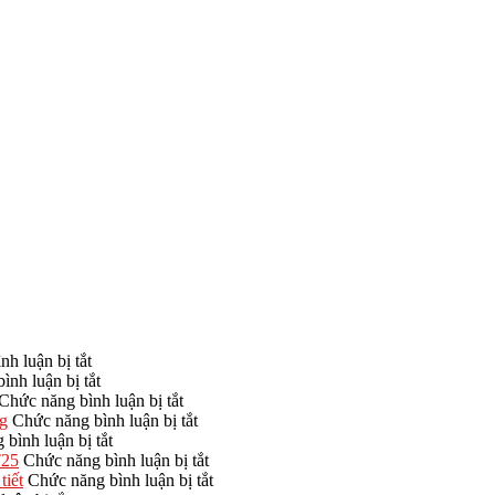
ở
h luận bị tắt
Nhà
ở
ình luận bị tắt
thờ
8
ở
Chức năng bình luận bị tắt
họ
yếu
Thiết
ở
ng
Chức năng bình luận bị tắt
1
tố
ở
kế
Nhà
bình luận bị tắt
gian,
ảnh
Kích
nhà
thờ
ở
T25
Chức năng bình luận bị tắt
kích
hưởng
thước
thờ
họ
Nhà
ở
tiết
Chức năng bình luận bị tắt