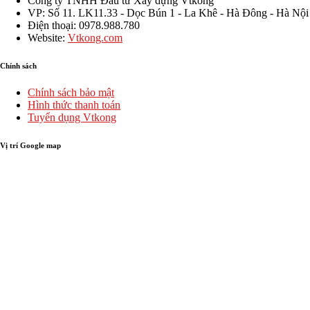
Công ty TNHH Đầu tư Xây dựng Vtkong
VP: Số 11. LK11.33 - Dọc Bún 1 - La Khê - Hà Đông - Hà Nội
Điện thoại: 0978.988.780
Website:
Vtkong.com
Chính sách
Chính sách bảo mật
Hình thức thanh toán
Tuyển dụng Vtkong
Vị trí Google map