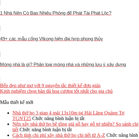
1 Nhà Nên Có Bao Nhiêu Phòng để Phát Tài Phát Lộc?
49+ các mẫu cổng Vtkong hiện đại hợp phong thủy
Móng nhà là gì? Phân loại móng nhà và những lưu ý xây dựng
Bếp đẹp như mơ với 9 nguyên tắc thiết kế đơn giản
Kinh nghiệm chọn bàn đá hoa cương tốt nhất cho gia chủ
Mẫu thiết kế mới
Nhà thờ họ 3 gian 4 mái 13x10m tại Hải Lăng Quảng Trị
ở
TGNT25
Chức năng bình luận bị tắt
Nhà
Nên xây nhà thờ họ bê tông giả gỗ hay gỗ tự nhiên? So sánh chi
ở
thờ
tiết
Chức năng bình luận bị tắt
Nên
họ
Cách tính chi phí xây nhà thờ họ chi tiết từ A-Z
Chức năng bình