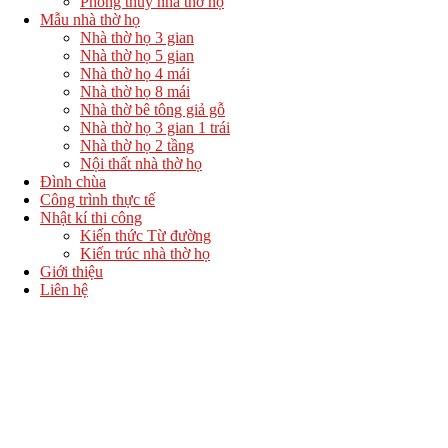
Phong thủy nhà thờ họ
Mẫu nhà thờ họ
Nhà thờ họ 3 gian
Nhà thờ họ 5 gian
Nhà thờ họ 4 mái
Nhà thờ họ 8 mái
Nhà thờ bê tông giả gỗ
Nhà thờ họ 3 gian 1 trái
Nhà thờ họ 2 tầng
Nội thất nhà thờ họ
Đình chùa
Công trình thực tế
Nhật kí thi công
Kiến thức Từ đường
Kiến trúc nhà thờ họ
Giới thiệu
Liên hệ