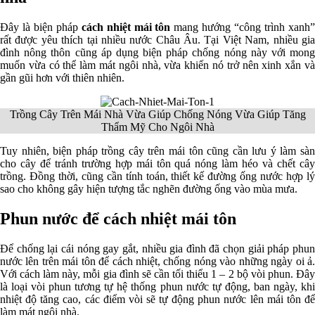
Đây là biện pháp
cách nhiệt mái tôn
mang hướng “công trình xanh
rất được yêu thích tại nhiều nước Châu Âu. Tại Việt Nam, nhiều gia
đình nông thôn cũng áp dụng biện pháp chống nóng này với mong
muốn vừa có thể làm mát ngôi nhà, vừa khiến nó trở nên xinh xắn và
gần gũi hơn với thiên nhiên.
Trồng Cây Trên Mái Nhà Vừa Giúp Chống Nóng Vừa Giúp Tăng
Thẩm Mỹ Cho Ngôi Nhà
Tuy nhiên, biện pháp trồng cây trên mái tôn cũng cần lưu ý làm sàn
cho cây để tránh trường hợp mái tôn quá nóng làm héo và chết cây
trồng. Đồng thời, cũng cần tính toán, thiết kế đường ống nước hợp lý
sao cho không gây hiện tượng tắc nghẽn đường ống vào mùa mưa.
Phun nước để cách nhiệt mái tôn
Để chống lại cái nóng gay gắt, nhiều gia đình đã chọn giải pháp phun
nước lên trên mái tôn để cách nhiệt, chống nóng vào những ngày oi ả.
Với cách làm này, mỗi gia đình sẽ cần tối thiểu 1 – 2 bộ vòi phun. Đây
là loại vòi phun tương tự hệ thống phun nước tự động, ban ngày, khi
nhiệt độ tăng cao, các điểm vòi sẽ tự động phun nước lên mái tôn để
làm mát ngôi nhà.