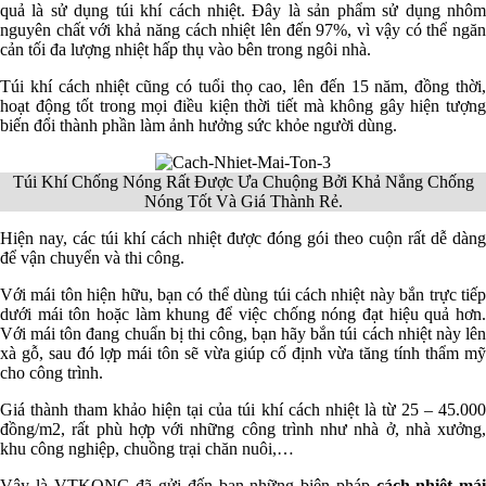
quả là sử dụng túi khí cách nhiệt. Đây là sản phẩm sử dụng nhôm
nguyên chất với khả năng cách nhiệt lên đến 97%, vì vậy có thể ngăn
cản tối đa lượng nhiệt hấp thụ vào bên trong ngôi nhà.
Túi khí cách nhiệt cũng có tuổi thọ cao, lên đến 15 năm, đồng thời,
hoạt động tốt trong mọi điều kiện thời tiết mà không gây hiện tượng
biến đổi thành phần làm ảnh hưởng sức khỏe người dùng.
Túi Khí Chống Nóng Rất Được Ưa Chuộng Bởi Khả Nắng Chống
Nóng Tốt Và Giá Thành Rẻ.
Hiện nay, các túi khí cách nhiệt được đóng gói theo cuộn rất dễ dàng
để vận chuyển và thi công.
Với mái tôn hiện hữu, bạn có thể dùng túi cách nhiệt này bắn trực tiếp
dưới mái tôn hoặc làm khung để việc chống nóng đạt hiệu quả hơn.
Với mái tôn đang chuẩn bị thi công, bạn hãy bắn túi cách nhiệt này lên
xà gỗ, sau đó lợp mái tôn sẽ vừa giúp cố định vừa tăng tính thẩm mỹ
cho công trình.
Giá thành tham khảo hiện tại của túi khí cách nhiệt là từ 25 – 45.000
đồng/m2, rất phù hợp với những công trình như nhà ở, nhà xưởng,
khu công nghiệp, chuồng trại chăn nuôi,…
Vậy là VTKONG đã gửi đến bạn những biện pháp
cách nhiệt mái