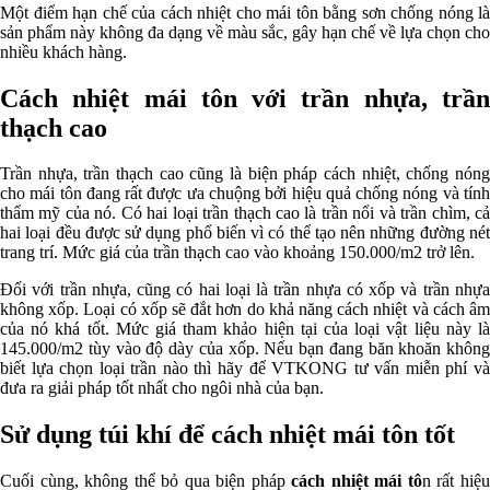
Một điểm hạn chế của cách nhiệt cho mái tôn bằng sơn chống nóng là
sản phẩm này không đa dạng về màu sắc, gây hạn chế về lựa chọn cho
nhiều khách hàng.
Cách nhiệt mái tôn với trần nhựa, trần
thạch cao
Trần nhựa, trần thạch cao cũng là biện pháp cách nhiệt, chống nóng
cho mái tôn đang rất được ưa chuộng bởi hiệu quả chống nóng và tính
thẩm mỹ của nó. Có hai loại trần thạch cao là trần nổi và trần chìm, cả
hai loại đều được sử dụng phổ biến vì có thể tạo nên những đường nét
trang trí. Mức giá của trần thạch cao vào khoảng 150.000/m2 trở lên.
Đối với trần nhựa, cũng có hai loại là trần nhựa có xốp và trần nhựa
không xốp. Loại có xốp sẽ đắt hơn do khả năng cách nhiệt và cách âm
của nó khá tốt. Mức giá tham khảo hiện tại của loại vật liệu này là
145.000/m2 tùy vào độ dày của xốp. Nếu bạn đang băn khoăn không
biết lựa chọn loại trần nào thì hãy để VTKONG tư vấn miễn phí và
đưa ra giải pháp tốt nhất cho ngôi nhà của bạn.
Sử dụng túi khí để cách nhiệt mái tôn tốt
Cuối cùng, không thể bỏ qua biện pháp
cách nhiệt mái tô
n rất hiệ