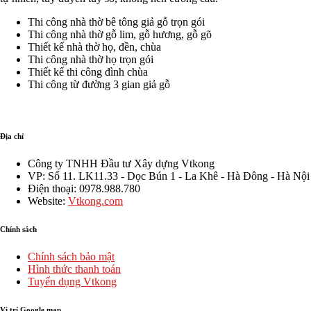
Bình
Yên
Vĩnh
Khánh
Tường
Thi công nhà thờ bê tông giả gỗ trọn gói
–
–
Thi công nhà thờ gỗ lim, gỗ hương, gỗ gõ
Ninh
Vĩnh
Thiết kế nhà thờ họ, đền, chùa
Bình
Phúc
Thi công nhà thờ họ trọn gói
TGNT23
TGNT
Thiết kế thi công đình chùa
Thi công từ đường 3 gian giả gỗ
Địa chỉ
Công ty TNHH Đầu tư Xây dựng Vtkong
VP: Số 11. LK11.33 - Dọc Bún 1 - La Khê - Hà Đông - Hà Nội
Điện thoại: 0978.988.780
Website:
Vtkong.com
Chính sách
Chính sách bảo mật
Hình thức thanh toán
Tuyển dụng Vtkong
Vị trí Google map