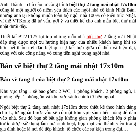
Anh Thành – chủ đầu tư công trình
biệt thự 2 tầng mái nhật 17x10m
cũng là một người có niềm yêu thích các ngôi nhà cổ kính Nhật Bản,
nhưng anh lại không muốn toàn bộ ngôi nhà 100% có kiến trúc Nhật,
vì thế VTKong đã tư vấn, gợi ý và thiết kế cho anh mẫu biệt thự mái
nhật dưới đây.
Thiết kế BT2T125 lọt top những mẫu nhà
biệt thự
2 tầng mái Nhậ
đáp ứng được mọi xu hướng hiện nay của nhiều khách hàng khi sở
hữu nét thẩm mỹ đặc biệt qua sự kết hợp giữa cổ điển và hiện đại,
cùng với các công năng vô cùng tiện nghi trong ngôi nhà.
Bản vẽ biệt thự 2 tầng mái nhật 17x10m
Bản vẽ tầng 1 của biệt thự 2 tầng mái nhật 17x10m
Khu vực tầng 1 sẽ bao gồm: 2 WC, 1 phòng khách, 2 phòng ngủ, 1
phòng bếp, 1 phòng ăn và khu vực sảnh chính từ bên ngoài.
Ngôi biệt thự 2 tầng mái nhật 17x10m được thiết kế theo hình dáng
chữ L, từ ngoài bước vào sẽ có một khu vực sảnh bên hông để dẫn
vào nhà. Sau đó bạn sẽ bắt gặp không gian phòng khách lớn ở phía
trước được sử dụng làm nơi sinh hoạt, họp mặt các thành viên trong
gia đình hoặc là nơi để tiếp khách, tổ chức các sự kiện trọng đại,…