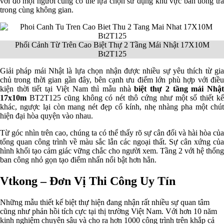
với đó mọi người cũng có thể lựa chọn sử dụng khu vực bàn uống trà
trong cùng không gian.
Phối Cảnh Từ Trên Cao Biệt Thự 2 Tầng Mái Nhật 17X10M
Bt2T125
Giải pháp mái Nhật là lựa chọn nhận được nhiều sự yêu thích từ gia
chủ trong thời gian gần đây, bên cạnh ưu điểm lớn phù hợp với điều
kiện thời tiết tại Việt Nam thì mẫu nhà
biệt thự 2 tầng mái Nhậ
17x10m
BT2T125 cũng không có nét thô cứng như một số thiết k
khác, ngược lại còn mang nét đẹp cổ kính, nhẹ nhàng pha một chút
hiện đại hòa quyện vào nhau.
Từ góc nhìn trên cao, chúng ta có thể thấy rõ sự cân đối và hài hòa của
tổng quan công trình về màu sắc lẫn các ngoại thất. Sự cân xứng của
hình khối tạo cảm giác vững chắc cho người xem. Tầng 2 với hệ thống
ban công nhỏ gọn tạo điểm nhấn nổi bật hơn hẳn.
Vtkong – Đơn Vị Thi Công Uy Tín
Những mẫu thiết kế biệt thự hiện đang nhận rất nhiều sự quan tâm
cũng như phản hồi tích cực tại thị trường Việt Nam. Với hơn 10 năm
kinh nghiệm chuyên sâu và cho ra hơn 1000 công trình trên khắp cả