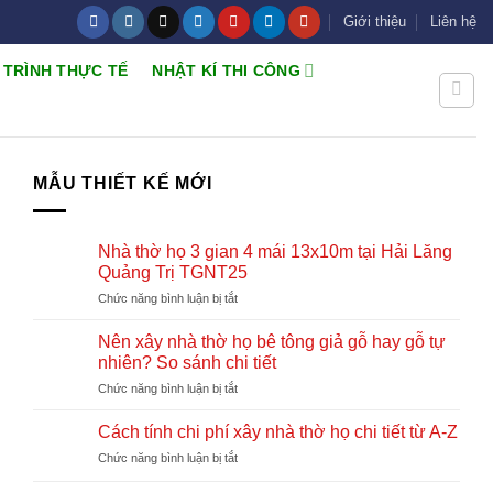
Giới thiệu
Liên hệ
 TRÌNH THỰC TẾ
NHẬT KÍ THI CÔNG
MẪU THIẾT KẾ MỚI
Nhà thờ họ 3 gian 4 mái 13x10m tại Hải Lăng
Quảng Trị TGNT25
ở
Chức năng bình luận bị tắt
Nhà
thờ
Nên xây nhà thờ họ bê tông giả gỗ hay gỗ tự
họ
nhiên? So sánh chi tiết
3
ở
Chức năng bình luận bị tắt
gian
Nên
4
xây
mái
Cách tính chi phí xây nhà thờ họ chi tiết từ A-Z
nhà
13x10m
ở
Chức năng bình luận bị tắt
thờ
tại
Cách
họ
Hải