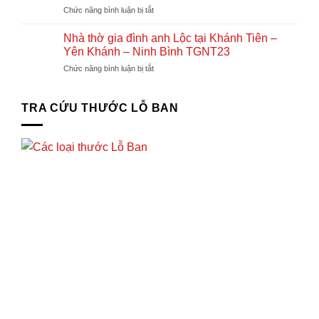
nhà
Thọ
ở
Chức năng bình luận bị tắt
nhà
ở
Nhà
thờ
tại
thờ
họ
Nhà thờ gia đình anh Lộc tại Khánh Tiên –
Tx.
gia
và
Yên Khánh – Ninh Bình TGNT23
Ba
đình
nhà
Đồn
ở
Chức năng bình luận bị tắt
Anh
thờ
–
Nhà
Thức
gia
Quảng
thờ
Chị
đình
Bình
gia
TRA CỨU THƯỚC LỖ BAN
Thúy
đình
tại
anh
Vân
Lộc
Xuân
tại
–
Khánh
Vĩnh
Tiên
Tường
–
–
Yên
Vĩnh
Khánh
Phúc
–
TGNT24
Ninh
Bình
TGNT23