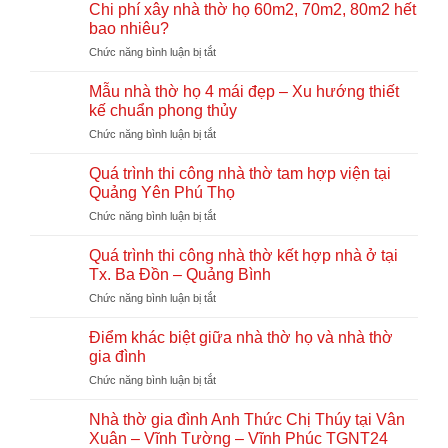
tính
bê
Chi phí xây nhà thờ họ 60m2, 70m2, 80m2 hết
Lăng
chi
tông
bao nhiêu?
Quảng
phí
giả
Trị
ở
Chức năng bình luận bị tắt
xây
gỗ
TGNT25
Chi
nhà
hay
phí
thờ
Mẫu nhà thờ họ 4 mái đẹp – Xu hướng thiết
gỗ
xây
họ
kế chuẩn phong thủy
tự
nhà
chi
nhiên?
ở
Chức năng bình luận bị tắt
thờ
tiết
So
Mẫu
họ
từ
sánh
nhà
60m2,
Quá trình thi công nhà thờ tam hợp viện tại
A-
chi
thờ
70m2,
Z
Quảng Yên Phú Thọ
tiết
họ
80m2
ở
Chức năng bình luận bị tắt
4
hết
Quá
mái
bao
trình
đẹp
Quá trình thi công nhà thờ kết hợp nhà ở tại
nhiêu?
thi
–
Tx. Ba Đồn – Quảng Bình
công
Xu
ở
Chức năng bình luận bị tắt
nhà
hướng
Quá
thờ
thiết
trình
tam
Điểm khác biệt giữa nhà thờ họ và nhà thờ
kế
thi
hợp
gia đình
chuẩn
công
viện
phong
ở
Chức năng bình luận bị tắt
nhà
tại
thủy
Điểm
thờ
Quảng
khác
kết
Nhà thờ gia đình Anh Thức Chị Thúy tại Vân
Yên
biệt
hợp
Xuân – Vĩnh Tường – Vĩnh Phúc TGNT24
Phú
giữa