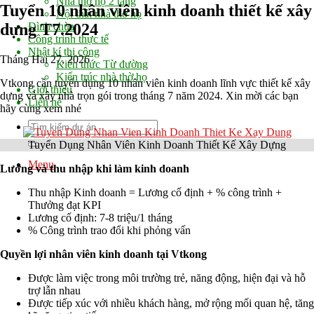
Nhà thờ họ 2 tầng
Tuyển 10 nhân viên kinh doanh thiết kế xây
Nội thất nhà thờ họ
dựng T7.2024
Đình chùa
Công trình thực tế
Nhật kí thi công
Tháng Hai 27, 2026
Kiến thức Từ đường
Kiến trúc nhà thờ họ
Vtkong cần tuyển dụng 10 nhân viên kinh doanh lĩnh vực thiết kế xây
Giới thiệu
dựng và xây nhà trọn gói trong tháng 7 năm 2024. Xin mời các bạn
Liên hệ
hãy cùng xem nhé
Tuyển Dụng Nhân Viên Kinh Doanh Thiết Kế Xây Dựng
Menu
Lương và thu nhập khi làm kinh doanh
Thu nhập Kinh doanh = Lương cố định + % công trình +
Thưởng đạt KPI
Lương cố định: 7-8 triệu/1 tháng
% Công trình trao đổi khi phỏng vấn
Quyền lợi nhân viên kinh doanh tại Vtkong
Được làm việc trong môi trường trẻ, năng động, hiện đại và hỗ
trợ lẫn nhau
Được tiếp xúc với nhiều khách hàng, mở rộng mối quan hệ, tăng