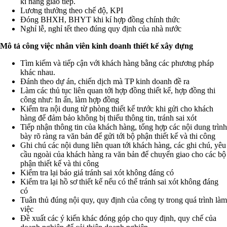
kĩ năng giao tiếp.
Lương thưởng theo chế độ, KPI
Đóng BHXH, BHYT khi kí hợp đồng chính thức
Nghỉ lễ, nghỉ tết theo đúng quy định của nhà nước
Mô tả công việc nhân viên kinh doanh thiết kế xây dựng
Tìm kiếm và tiếp cận với khách hàng bằng các phương pháp
khác nhau.
Đánh theo dự án, chiến dịch mà TP kinh doanh đề ra
Làm các thủ tục liên quan tới hợp đồng thiết kế, hợp đồng thi
công như: In ấn, làm hợp đồng
Kiểm tra nội dung từ phòng thiết kế trước khi gửi cho khách
hàng để đảm bảo không bị thiếu thông tin, tránh sai xót
Tiếp nhận thông tin của khách hàng, tổng hợp các nội dung trình
bày rõ ràng ra văn bản để gửi tới bộ phận thiết kế và thi công
Ghi chú các nội dung liên quan tới khách hàng, các ghi chú, yêu
cầu ngoài của khách hàng ra văn bản để chuyển giao cho các bộ
phận thiết kế và thi công
Kiểm tra lại báo giá tránh sai xót không đáng có
Kiểm tra lại hồ sơ thiết kế nếu có thể tránh sai xót không đáng
có
Tuân thủ đúng nội quy, quy định của công ty trong quá trình làm
việc
Đề xuất các ý kiến khác đóng góp cho quy định, quy chế của