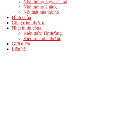
Nhà thờ họ 3 gian 1 trái
Nhà thờ họ 2 tầng
Nội thất nhà thờ họ
Đình chùa
Công trình thực tế
Nhật kí thi công
Kiến thức Từ đường
Kiến trúc nhà thờ họ
Giới thiệu
Liên hệ