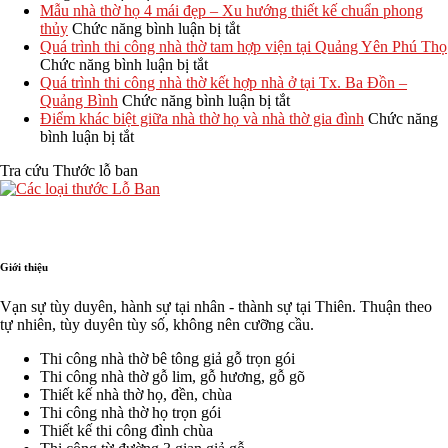
chi
chuẩn
Chi
họ
đậm
mái
Mẫu nhà thờ họ 4 mái đẹp – Xu hướng thiết kế chuẩn phong
phí
phong
phí
bê
ở
chất
13x10m
thủy
Chức năng bình luận bị tắt
xây
thủy
xây
tông
Mẫu
miền
tại
Quá trình thi công nhà thờ tam hợp viện tại Quảng Yên Phú Thọ
nhà
nhà
ở
giả
nhà
Trung
Hải
Chức năng bình luận bị tắt
thờ
thờ
Quá
gỗ
thờ
Lăng
Quá trình thi công nhà thờ kết hợp nhà ở tại Tx. Ba Đồn –
họ
họ
trình
hay
họ
Quảng
ở
Quảng Bình
Chức năng bình luận bị tắt
chi
60m2,
thi
gỗ
4
Trị
Quá
Điểm khác biệt giữa nhà thờ họ và nhà thờ gia đình
Chức năng
tiết
ở
70m2,
công
tự
mái
TGNT25
trình
bình luận bị tắt
từ
Điểm
80m2
nhà
nhiên?
đẹp
thi
Tra cứu Thước lỗ ban
A-
khác
hết
thờ
So
–
công
Z
biệt
bao
tam
sánh
Xu
nhà
giữa
nhiêu?
hợp
chi
hướng
thờ
nhà
viện
tiết
thiết
kết
thờ
tại
kế
hợp
họ
Quảng
chuẩn
nhà
Giới thiệu
và
Yên
phong
ở
nhà
Phú
thủy
tại
Vạn sự tùy duyên, hành sự tại nhân - thành sự tại Thiên. Thuận theo
thờ
Thọ
Tx.
tự nhiên, tùy duyên tùy số, không nên cưỡng cầu.
gia
Ba
đình
Đồn
Thi công nhà thờ bê tông giả gỗ trọn gói
–
Thi công nhà thờ gỗ lim, gỗ hương, gỗ gõ
Quảng
Thiết kế nhà thờ họ, đền, chùa
Bình
Thi công nhà thờ họ trọn gói
Thiết kế thi công đình chùa