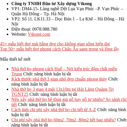
Công ty TNHH Đầu tư Xây dựng Vtkong
VP1: DM4-15- Làng nghề Dệt Lụa Vạn Phúc –P. Vạn Phúc –
Quận Hà Đông – Tp. Hà Nội
VP2: Số 11. LK11.33 – Dọc Bún 1 – La Khê – Hà Đông – Hà
Nội
Điện thoại: 0978.988.780
Website:
Vtkong.com
45+ mẫu biệt thự mái bằng đẹp cho không gian sống hiện đại
Top 50+ mẫu biệt thự phong cách Châu Âu sang trọng và lộng lẫy
Mẫu thiết kế mới
Nhà thờ họ phong cách Huế – Nét kiến trúc đậm chất miền
ở
Trung
Chức năng bình luận bị tắt
Nhà
Kích thước nhà thờ 3 gian nhỏ đẹp chuẩn phong thủy
Chức
ở
thờ
năng bình luận bị tắt
Kích
họ
Nhà thờ họ 3 gian 4 mái 13x10m tại Hải Lăng Quảng Trị
thước
phong
ở
TGNT25
Chức năng bình luận bị tắt
nhà
cách
Nhà
Nên xây nhà thờ họ bê tông giả gỗ hay gỗ tự nhiên? So sánh chi
thờ
ở
Huế
thờ
tiết
Chức năng bình luận bị tắt
3
Nên
–
họ
Cách tính chi phí xây nhà thờ họ chi tiết từ A-Z
Chức năng bình
ở
gian
xây
Nét
3
luận bị tắt
Cách
nhỏ
nhà
kiến
gian
Chi phí xây nhà thờ họ 60m2, 70m2, 80m2 hết bao nhiêu?
Chức
tính
đẹp
ở
thờ
trúc
4
năng bình luận bị tắt