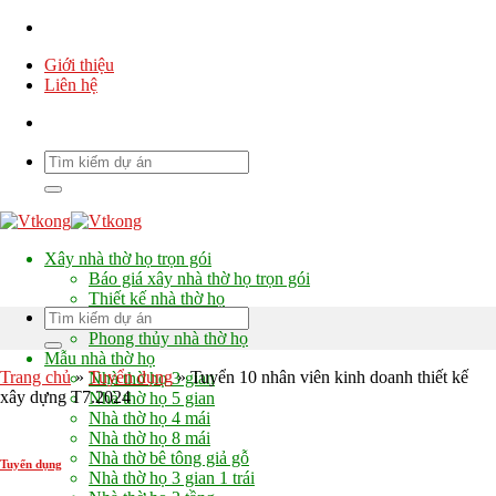
Chuyển
đến
Giới thiệu
nội
Liên hệ
dung
Xây nhà thờ họ trọn gói
Báo giá xây nhà thờ họ trọn gói
Thiết kế nhà thờ họ
Chi phí xây nhà thờ họ
Phong thủy nhà thờ họ
Mẫu nhà thờ họ
Trang chủ
»
Tuyển dụng
»
Tuyển 10 nhân viên kinh doanh thiết kế
Nhà thờ họ 3 gian
xây dựng T7.2024
Nhà thờ họ 5 gian
Nhà thờ họ 4 mái
Nhà thờ họ 8 mái
Nhà thờ bê tông giả gỗ
Tuyển dụng
Nhà thờ họ 3 gian 1 trái