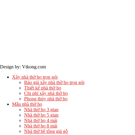
Bản quyền © 2024 - Vtkong
Design by: Vtkong.com
Xây nhà thờ họ trọn gói
Báo giá xây nhà thờ họ trọn gói
Thiết kế nhà thờ họ
Chi phí xây nhà thờ họ
Phong thủy nhà thờ họ
Mẫu nhà thờ họ
Nhà thờ họ 3 gian
Nhà thờ họ 5 gian
Nhà thờ họ 4 mái
Nhà thờ họ 8 mái
Nhà thờ bê tông giả gỗ