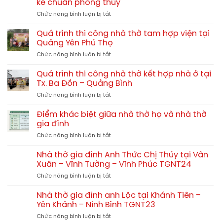
kế chuẩn phong thủy
nhà
ở
Chức năng bình luận bị tắt
thờ
Mẫu
họ
nhà
60m2,
Quá trình thi công nhà thờ tam hợp viện tại
thờ
70m2,
Quảng Yên Phú Thọ
họ
80m2
ở
Chức năng bình luận bị tắt
4
hết
Quá
mái
bao
trình
đẹp
Quá trình thi công nhà thờ kết hợp nhà ở tại
nhiêu?
thi
–
Tx. Ba Đồn – Quảng Bình
công
Xu
ở
Chức năng bình luận bị tắt
nhà
hướng
Quá
thờ
thiết
trình
tam
Điểm khác biệt giữa nhà thờ họ và nhà thờ
kế
thi
hợp
gia đình
chuẩn
công
viện
phong
ở
Chức năng bình luận bị tắt
nhà
tại
thủy
Điểm
thờ
Quảng
khác
kết
Nhà thờ gia đình Anh Thức Chị Thúy tại Vân
Yên
biệt
hợp
Xuân – Vĩnh Tường – Vĩnh Phúc TGNT24
Phú
giữa
nhà
Thọ
ở
Chức năng bình luận bị tắt
nhà
ở
Nhà
thờ
tại
thờ
họ
Nhà thờ gia đình anh Lộc tại Khánh Tiên –
Tx.
gia
và
Yên Khánh – Ninh Bình TGNT23
Ba
đình
nhà
Đồn
ở
Chức năng bình luận bị tắt
Anh
thờ
–