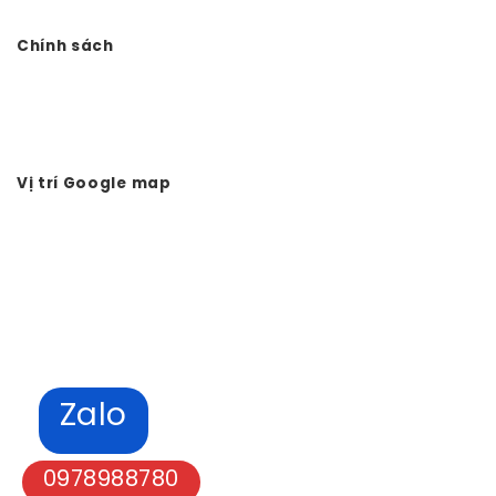
Website:
Vtkong.com
Chính sách
Chính sách bảo mật
Hình thức thanh toán
Tuyển dụng Vtkong
Vị trí Google map
Zalo
0978988780