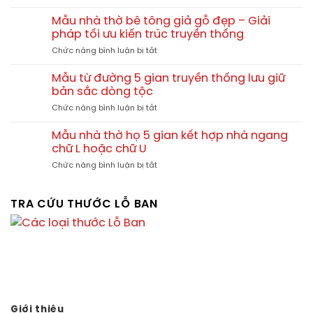
Nhà
Thức
gia
Quảng
thờ
Chị
Mẫu nhà thờ bê tông giả gỗ đẹp – Giải
đình
Bình
gia
Thúy
pháp tối ưu kiến trúc truyền thống
đình
tại
ở
Chức năng bình luận bị tắt
anh
Vân
Mẫu
Lộc
Xuân
nhà
tại
Mẫu từ đường 5 gian truyền thống lưu giữ
–
thờ
Khánh
bản sắc dòng tộc
Vĩnh
bê
Tiên
Tường
ở
Chức năng bình luận bị tắt
tông
–
–
Mẫu
giả
Yên
Vĩnh
từ
gỗ
Mẫu nhà thờ họ 5 gian kết hợp nhà ngang
Khánh
Phúc
đường
đẹp
chữ L hoặc chữ U
–
TGNT24
5
–
Ninh
ở
Chức năng bình luận bị tắt
gian
Giải
Bình
Mẫu
truyền
pháp
TGNT23
nhà
thống
tối
thờ
TRA CỨU THƯỚC LỖ BAN
lưu
ưu
họ
giữ
kiến
5
bản
trúc
gian
sắc
truyền
kết
dòng
thống
hợp
tộc
nhà
ngang
chữ
L
Giới thiệu