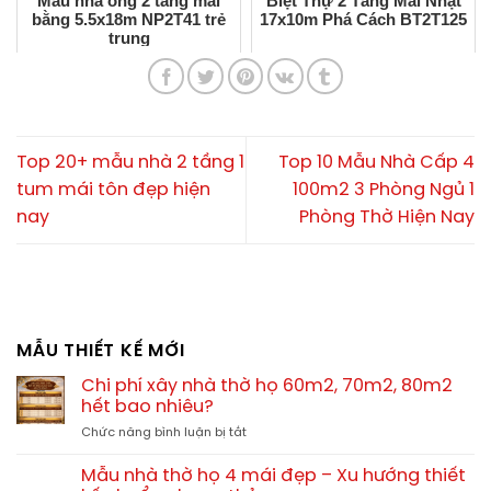
Mẫu nhà ống 2 tầng mái
Biệt Thự 2 Tầng Mái Nhật
bằng 5.5x18m NP2T41 trẻ
17x10m Phá Cách BT2T125
trung
Top 20+ mẫu nhà 2 tầng 1
Top 10 Mẫu Nhà Cấp 4
tum mái tôn đẹp hiện
100m2 3 Phòng Ngủ 1
nay
Phòng Thờ Hiện Nay
MẪU THIẾT KẾ MỚI
Chi phí xây nhà thờ họ 60m2, 70m2, 80m2
hết bao nhiêu?
ở
Chức năng bình luận bị tắt
Chi
phí
Mẫu nhà thờ họ 4 mái đẹp – Xu hướng thiết
xây