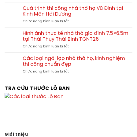
Quá
mái
Đông
trình
3
Quá trình thi công nhà thờ họ Vũ Đình tại
Triều
thi
gian
Kinh Môn Hải Dương
Quảng
công
đẹp
Ninh
ở
Chức năng bình luận bị tắt
nhà
bền
TGNT27
Quá
thờ
vững
trình
họ
Hình ảnh thực tế nhà thờ gia đình 7.5×6.5m
theo
thi
Doãn
tại Thái Thụy Thái Bình TGNT26
thời
công
tại
gian
ở
Chức năng bình luận bị tắt
nhà
Chương
Hình
thờ
Dương
ảnh
họ
Các loại ngói lợp nhà thờ họ, kinh nghiệm
Thường
thực
Vũ
thi công chuẩn đẹp
Tín
tế
Đình
Hà
ở
Chức năng bình luận bị tắt
nhà
tại
Nội
Các
thờ
Kinh
loại
gia
Môn
ngói
TRA CỨU THƯỚC LỖ BAN
đình
Hải
lợp
7.5×6.5m
Dương
nhà
tại
thờ
Thái
họ,
Thụy
kinh
Thái
nghiệm
Bình
thi
TGNT26
công
chuẩn
Giới thiệu