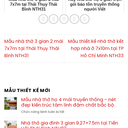
7x7m tại Thái Thụy Thái
gói bảo tồn truyền thống
Bình NTH31
người Việt
Mẫu nhà thờ 3 gian 2 mái
Mẫu thiết kế nhà thờ kết
7x7m tại Thái Thụy Thái
hợp nhà ở 7x10m tại TP
Bình NTH31
Hồ Chí Minh NTH33
MẪU THIẾT KẾ MỚI
Mẫu nhà thờ họ 4 mái truyền thống – nét
đẹp kiến trúc tâm linh đậm chất bắc bộ
ở
Chức năng bình luận bị tắt
Mẫu
nhà
Nhà thờ gia đình 3 gian 9.27×7.5m tại Tiền
thờ