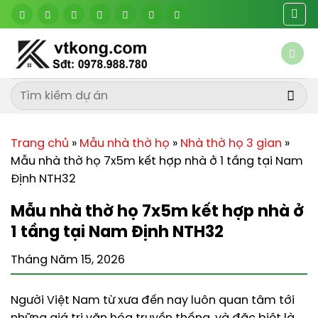
Chuyển
đến
nội
dung
Trang chủ
»
Mẫu nhà thờ họ
»
Nhà thờ họ 3 gian
»
Mẫu nhà thờ họ 7x5m kết hợp nhà ở 1 tầng tại Nam
Định NTH32
Mẫu nhà thờ họ 7x5m kết hợp nhà ở
1 tầng tại Nam Định NTH32
Tháng Năm 15, 2026
Người Việt Nam từ xưa đến nay luôn quan tâm tới