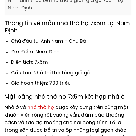
Hình ảnh thực tế nhà thờ 3 gian giả gỗ 7x6m tại
Nam Định
Thông tin về mẫu
nhà thờ họ 7x5m tại Nam
Định
Chủ đầu tư: Anh Nam – Chú Bài
Địa điểm: Nam Định
Diện tích: 7x5m
Cấu tạo: Nhà thờ bê tông giả gỗ
Giá hoàn thiện: 700 triệu
Mặt bằng nhà thờ họ 7x5m kết hợp nhà ở
Nhà ở và
nhà thờ họ
được xây dựng trên cùng một
khuôn viên rộng rãi, vuông vắn, đảm bảo khoảng
cách và tạo độ thoáng cho hai công trình. Lối đi
trong sân được bố trí và ốp những loại gạch khác