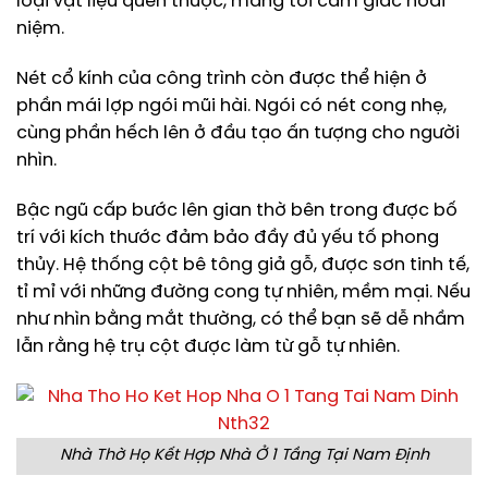
loại vật liệu quen thuộc, mang tới cảm giác hoài
niệm.
Nét cổ kính của công trình còn được thể hiện ở
phần mái lợp ngói mũi hài. Ngói có nét cong nhẹ,
cùng phần hếch lên ở đầu tạo ấn tượng cho người
nhìn.
Bậc ngũ cấp bước lên gian thờ bên trong được bố
trí với kích thước đảm bảo đầy đủ yếu tố phong
thủy. Hệ thống cột bê tông giả gỗ, được sơn tinh tế,
tỉ mỉ với những đường cong tự nhiên, mềm mại. Nếu
như nhìn bằng mắt thường, có thể bạn sẽ dễ nhầm
lẫn rằng hệ trụ cột được làm từ gỗ tự nhiên.
Nhà Thờ Họ Kết Hợp Nhà Ở 1 Tầng Tại Nam Định