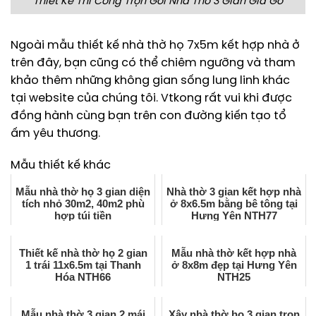
Thiết Kế Thi Công Trọn Gói Nhà Thờ 3 Gian Giả Gỗ
Ngoài mẫu thiết kế nhà thờ họ 7x5m kết hợp nhà ở
trên đây, bạn cũng có thể chiêm ngưỡng và tham
khảo thêm những không gian sống lung linh khác
tại website của chúng tôi.
Vtkong rất vui khi được
đồng hành cùng bạn trên con đường kiến tạo tổ
ấm yêu thương.
Mẫu thiết kế khác
Mẫu nhà thờ họ 3 gian diện
Nhà thờ 3 gian kết hợp nhà
tích nhỏ 30m2, 40m2 phù
ở 8x6.5m bằng bê tông tại
hợp túi tiền
Hưng Yên NTH77
Thiết kế nhà thờ họ 2 gian
Mẫu nhà thờ kết hợp nhà
1 trái 11x6.5m tại Thanh
ở 8x8m đẹp tại Hưng Yên
Hóa NTH66
NTH25
Mẫu nhà thờ 3 gian 2 mái
Xây nhà thờ họ 3 gian trọn