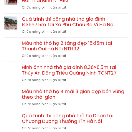
Hải Thái Bình NTH93
họ
ở
Chức năng bình luận bị tắt
4
Nhà
mái
thờ
truyền
Quá trình thi công nhà thờ gia đình
gia
thống
8.36×7.5m tại Xã Phú Châu Ba Vì Hà Nội
đình
–
ở
Chức năng bình luận bị tắt
3
nét
Quá
gian
đẹp
trình
9.27×7.5m
Mẫu nhà thờ họ 2 tầng đẹp 15x15m tại
kiến
thi
tại
Thanh Oai Hà Nội NTH92
trúc
công
Tiền
tâm
ở
Chức năng bình luận bị tắt
nhà
Hải
linh
Mẫu
thờ
Thái
đậm
nhà
gia
Hình ảnh nhà thờ gia đình 8.36×6.5m tại
Bình
chất
thờ
đình
Thủy An Đông Triều Quảng Ninh TGNT27
NTH93
bắc
họ
8.36×7.5m
bộ
ở
Chức năng bình luận bị tắt
2
tại
Hình
tầng
Xã
ảnh
đẹp
Mẫu nhà thờ họ 4 mái 3 gian đẹp bền vững
Phú
nhà
15x15m
theo thời gian
Châu
thờ
tại
Ba
ở
Chức năng bình luận bị tắt
gia
Thanh
Vì
Mẫu
đình
Oai
Hà
nhà
8.36×6.5m
Quá trình thi công nhà thờ họ Doãn tại
Hà
Nội
thờ
tại
Chương Dương Thường Tín Hà Nội
Nội
họ
Thủy
NTH92
ở
Chức năng bình luận bị tắt
4
An