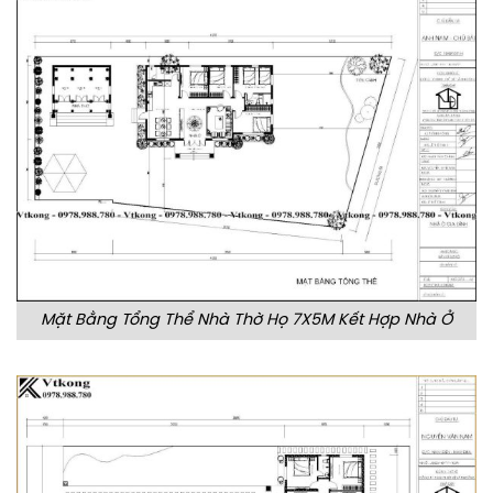
Mặt Bằng Tổng Thể Nhà Thờ Họ 7X5M Kết Hợp Nhà Ở