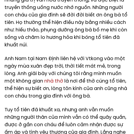
những giá trị văn hóa truyền thống, và đặc biệt là
truyền thống uống nước nhớ nguồn. Những người
con cháu của gia đình sẽ đời đời biết ơn ông bà tổ
tiên. Họ thường thể hiện điều này bằng nhiều cách
như: hiếu thảo, phụng dưỡng ông bà bố mẹ khi còn
sống và chăm lo hương hỏa khi bóng tổ tiên đã
khuất núi.
Anh Nam tại Nam Định liên hệ với Vtkong vào một
ngày mùa xuân đẹp trời, thời tiết mát mẻ, trong
lòng. Anh giãi bày với chúng tôi rằng mình muốn
một không gian
nhà thờ
là nơi để thờ cúng tổ tiên,
thể hiện sự biết ơn, lòng tôn kính của anh cũng nhà
con cháu trong gia đình với ông bà.
Tuy tổ tiên đã khuất xa, nhưng anh vẫn muốn
những người thân của mình vẫn có thể quây quần,
được ở gần con cháu để luôn cảm nhận được sự
ấm áp và tình yêu thương của gia đình. Lắng nghe