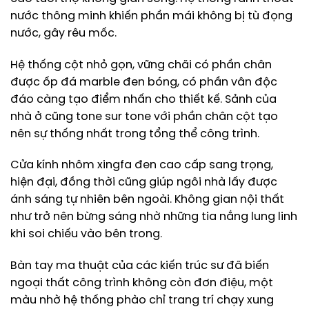
nước thông minh khiến phần mái không bị tù đọng
nước, gây rêu mốc.
Hệ thống cột nhỏ gọn, vững chãi có phần chân
được ốp đá marble đen bóng, có phần vân độc
đáo càng tạo điểm nhấn cho thiết kế. Sảnh của
nhà ở cũng tone sur tone với phần chân cột tạo
nên sự thống nhất trong tổng thể công trình.
Cửa kính nhôm xingfa đen cao cấp sang trọng,
hiện đại, đồng thời cũng giúp ngôi nhà lấy được
ánh sáng tự nhiên bên ngoài. Không gian nội thất
như trở nên bừng sáng nhờ những tia nắng lung linh
khi soi chiếu vào bên trong.
Bàn tay ma thuật của các kiến trúc sư đã biến
ngoại thất công trình không còn đơn điệu, một
màu nhờ hệ thống phào chỉ trang trí chạy xung