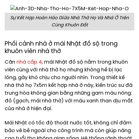
Sự Kết Hợp Hoàn Hảo Giữa Nhà Thờ Họ Và Nhà Ở Trên
Cùng Khuôn Đất
Phối cảnh nhà ở mái Nhật đồ sộ trong
khuôn viên nhà thờ
Căn
nhà cấp 4
, mái Nhật đồ sộ nằm trong khuôn
viên cùng với nhà thờ họ nhưng không hề bị lạc
lõng, gây khó chịu cho người nhìn. Trong thiết kế
nhà thờ họ 7x5m kết hợp nhà ở này, kiến trúc sư đã
trung hòa không gian bằng những gam màu nóng:
đỏ (gạch, mái nhà thờ) với màu xanh than dịu mắt
của nhà ở hiện đại.
Mái Nhật có tốc độ thoát nước tốt, không chỉ đảm
bảo vẻ bề ngoài cho công trình mà còn giúp nâng
cao tuổi thọ không gian sống. Hệ thống rãnh thoát