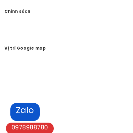
Chính sách
Chính sách bảo mật
Hình thức thanh toán
Tuyển dụng Vtkong
Vị trí Google map
Zalo
0978988780