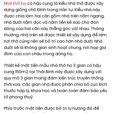
Nhà thờ họ
có hậu cung là kiểu nhà thờ được xây
dựng giống chữ Đinh trong Hán tự. Kiểu nhà này
được chia làm hai căn gồm nhà trên nằm ngang,
nhà dưới nằm dọc và nằm liền kề sao cho đòn
dông của hai căn này thẳng góc với nhau. Thông
thường, nhà trên sẽ được thiết kế xây dựng để làm
nơi thờ cúng nên sẽ bố trí cao hơn nhà dưới. Nhà
dưới sẽ là không gian sinh hoạt chung, nơi họp gia
đình của con cháu trong dòng họ.
Thiết kế mặt tiền mẫu nhà thờ họ 3 gian có hậu
cung 150m2 tại Thái Bình này được xây dựng với
quy mô 3 gian mang đậm kiến trúc truyền thống
thời xưa. Các gian nhà được phân chia bố cục kích
thước hợp lý, khoa học và hoàn toàn đảm bảo yếu
tố phong thuỷ.
Phía trước mặt tiền được bố trí lư hương đá để