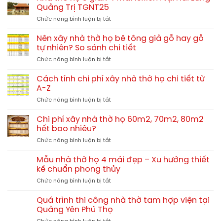
Quảng Trị TGNT25
ở
Chức năng bình luận bị tắt
Nhà
thờ
Nên xây nhà thờ họ bê tông giả gỗ hay gỗ
họ
tự nhiên? So sánh chi tiết
3
ở
Chức năng bình luận bị tắt
gian
Nên
4
xây
mái
Cách tính chi phí xây nhà thờ họ chi tiết từ
nhà
13x10m
A-Z
thờ
tại
ở
Chức năng bình luận bị tắt
họ
Hải
Cách
bê
Lăng
tính
tông
Chi phí xây nhà thờ họ 60m2, 70m2, 80m2
Quảng
chi
giả
hết bao nhiêu?
Trị
phí
gỗ
TGNT25
ở
Chức năng bình luận bị tắt
xây
hay
Chi
nhà
gỗ
phí
thờ
Mẫu nhà thờ họ 4 mái đẹp – Xu hướng thiết
tự
xây
họ
kế chuẩn phong thủy
nhiên?
nhà
chi
So
ở
Chức năng bình luận bị tắt
thờ
tiết
sánh
Mẫu
họ
từ
chi
nhà
60m2,
Quá trình thi công nhà thờ tam hợp viện tại
A-
tiết
thờ
70m2,
Quảng Yên Phú Thọ
Z
họ
80m2
ở