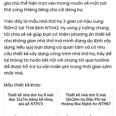
gia chủ thể hiện trọn vẹn mong muốn về một nơi
thờ cúng thiêng liêng cho cả dòng họ.
Trên đây là mẫu nhà thờ họ 3 gian có hậu cung
150m2 tại Thái Bình NTH42. Hy vọng ý tưởng chúng
tôi chia sẻ sẽ giúp bạn có thêm phương án thiết kế
cho không gian nhà thờ mà mình đang dự định xây
dựng. Nếu quý bạn đang có quan tâm và có nhu
cầu thiết kế xây dựng công trình nhà thờ họ, hãy để
lại thông tin hoặc kết nối với chúng tôi qua hotline
để được hỗ trợ tư vấn miễn phí trong thời gian sớm
nhất nhé.
Mẫu thiết kế khác
Thiết kế nhà thờ họ 8 mái
Thiết kế nhà thờ 8 mái
đao 11x7m bằng bê tông
10x10m họ Đậu Phi tại
giả gỗ NTH73
Hoàng Mai Nghệ An NTH67