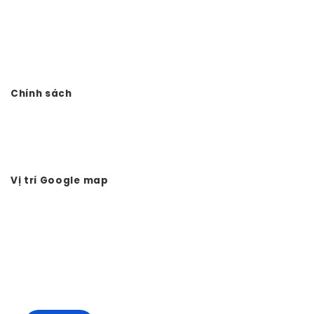
Công ty TNHH Đầu tư Xây dựng Vtkong
VP: Số 11. LK11.33 - Dọc Bún 1 - La Khê - Hà Đông - Hà Nội
Điện thoại: 0978.988.780
Website:
Vtkong.com
Chính sách
Chính sách bảo mật
Hình thức thanh toán
Tuyển dụng Vtkong
Vị trí Google map