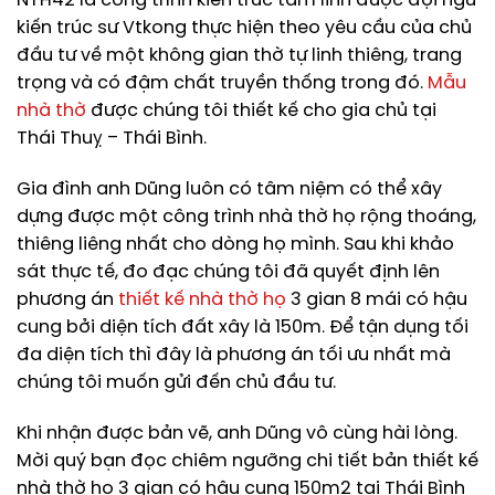
NTH42 là công trình kiến trúc tâm linh được đội ngũ
kiến trúc sư Vtkong thực hiện theo yêu cầu của chủ
đầu tư về một không gian thờ tự linh thiêng, trang
trọng và có đậm chất truyền thống trong đó.
Mẫu
nhà thờ
được chúng tôi thiết kế cho gia chủ tại
Thái Thuỵ – Thái Bình.
Gia đình anh Dũng luôn có tâm niệm có thể xây
dựng được một công trình nhà thờ họ rộng thoáng,
thiêng liêng nhất cho dòng họ mình. Sau khi khảo
sát thực tế, đo đạc chúng tôi đã quyết định lên
phương án
thiết kế nhà thờ họ
3 gian 8 mái có hậu
cung bởi diện tích đất xây là 150m. Để tận dụng tối
đa diện tích thì đây là phương án tối ưu nhất mà
chúng tôi muốn gửi đến chủ đầu tư.
Khi nhận được bản vẽ, anh Dũng vô cùng hài lòng.
Mời quý bạn đọc chiêm ngưỡng chi tiết bản thiết kế
nhà thờ họ 3 gian có hậu cung 150m2 tại Thái Bình