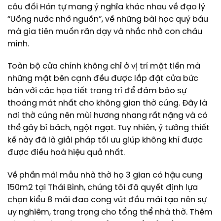
câu đối Hán tự mang ý nghĩa khác nhau về đạo lý
“Uống nước nhớ nguồn”, về những bài học quý báu
mà gia tiên muốn răn dạy và nhắc nhở con cháu
mình.
Toàn bộ cửa chính không chỉ ở vị trí mặt tiền mà
những mặt bên cạnh đều được lắp đặt cửa bức
bàn với các họa tiết trang trí để đảm bảo sự
thoáng mát nhất cho không gian thờ cúng. Đây là
nơi thờ cúng nên mùi hương nhang rất nặng và có
thể gây bí bách, ngột ngạt. Tuy nhiên, ý tưởng thiết
kế này đã là giải pháp tối ưu giúp không khí được
được điều hoà hiệu quả nhất.
Về phần mái mẫu nhà thờ họ 3 gian có hậu cung
150m2 tại Thái Bình, chúng tôi đã quyết định lựa
chọn kiểu 8 mái đao cong vút đầu mái tạo nên sự
uy nghiêm, trang trọng cho tổng thể nhà thờ. Thêm