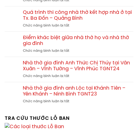
Chức năng bình luận bị tắt
4
hết
Quá
mái
bao
trình
đẹp
Quá trình thi công nhà thờ kết hợp nhà ở tại
nhiêu?
thi
–
Tx. Ba Đồn – Quảng Bình
công
Xu
ở
Chức năng bình luận bị tắt
nhà
hướng
Quá
thờ
thiết
trình
tam
Điểm khác biệt giữa nhà thờ họ và nhà thờ
kế
thi
hợp
gia đình
chuẩn
công
viện
phong
ở
Chức năng bình luận bị tắt
nhà
tại
thủy
Điểm
thờ
Quảng
khác
kết
Nhà thờ gia đình Anh Thức Chị Thúy tại Vân
Yên
biệt
hợp
Xuân – Vĩnh Tường – Vĩnh Phúc TGNT24
Phú
giữa
nhà
Thọ
ở
Chức năng bình luận bị tắt
nhà
ở
Nhà
thờ
tại
thờ
họ
Nhà thờ gia đình anh Lộc tại Khánh Tiên –
Tx.
gia
và
Yên Khánh – Ninh Bình TGNT23
Ba
đình
nhà
Đồn
ở
Chức năng bình luận bị tắt
Anh
thờ
–
Nhà
Thức
gia
Quảng
thờ
Chị
đình
Bình
gia
TRA CỨU THƯỚC LỖ BAN
Thúy
đình
tại
anh
Vân
Lộc
Xuân
tại