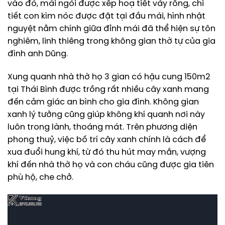
vào đó, mái ngói được xếp hoạ tiết vảy rồng, chi
tiết con kìm nóc được đặt tại đầu mái, hình nhật
nguyệt nằm chính giữa đỉnh mái đã thể hiện sự tôn
nghiêm, linh thiêng trong không gian thờ tự của gia
đình anh Dũng.
Xung quanh nhà thờ họ 3 gian có hậu cung 150m2
tại Thái Bình được trồng rất nhiều cây xanh mang
đến cảm giác an bình cho gia đình. Không gian
xanh lý tưởng cũng giúp không khí quanh nơi này
luôn trong lành, thoáng mát. Trên phương diện
phong thuỷ, việc bố trí cây xanh chính là cách để
xua đuổi hung khí, từ đó thu hút may mắn, vượng
khí đến nhà thờ họ và con cháu cũng được gia tiên
phù hộ, che chở.