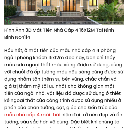
Hình Ảnh 3D Mặt Tiền Nhà Cấp 4 16X12M Tại Ninh
Bình Nc4114
Hầu hết, ở mặt tiền của mẫu nhà cấp 4 4 phòng
ngủ 1 phòng khách 16x12m đẹp này, bạn chỉ thấy
màu sơn ngoại thất màu vàng được sử dụng, cùng
với chuỗi đá ốp tường màu nâu sáng cũng được sử
dụng nhằm tôn thêm sự bền vững, chắc chắn và
giá trị thẩm mỹ tối ưu nhất cho không gian mặt
tiền của ngôi nhà. Vật liệu đá được sử dụng ở thiết
kế ngoại thất của công trình được sử dụng nhiều ở
phần của chân tường, cột, giúp cho kiến trúc của
mẫu nhà cấp 4 mái thái
hiện đại trở nên đẹp và ấn
tượng, sâu sắc hơn vô cùng. Đặc biệt khi chúng ta