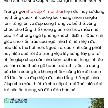
Hình Ảnh 3D Nhà Cấp 4 16X12M Tại Ninh Bình Nc4114
Trong ngôi
nhà cấp 4 mái thái
hiện đại này sử dụng
hệ thống cửa kính cường lực khung nhôm xingfa
làm tăng lên vẻ đẹp sang trọng và bề thế, vững
chắc cho tổng thể không gian kiến trúc mẫu nhà
cấp 4 4 phòng ngủ 1 phòng khách 16x12m . Cửa kính
giúp cho kiến trúc của ngôi nhà trở nên hiện đại,
hấp dẫn, thu hút hơn. Ngoài ra, cửa kính cũng phát
huy hiệu quả tối đa trong việc lấy sáng, lấy gió tự
nhiên giúp chop căn nhà luôn tươi mới, lung linh. So
với làm cửa thuần gỗ hoàn toàn, thì việc sử dụng
cửa kính cường lực khung nhôm cũng là một cách
để tôn lên vẻ đẹp hiện đại cho tổng thể ngôi nhà.
Giúp cho mẫu thiết kế nhà cấp 4 mái Thái hiện đại
trở nên ấn tượng, và độc đáo hơn cả.