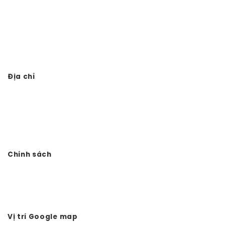
Thi công nhà thờ họ trọn gói
Thiết kế thi công đình chùa
Thi công từ đường 3 gian giả gỗ
Địa chỉ
Công ty TNHH Đầu tư Xây dựng Vtkong
VP: Số 11. LK11.33 - Dọc Bún 1 - La Khê - Hà Đông - Hà Nội
Điện thoại: 0978.988.780
Website:
Vtkong.com
Chính sách
Chính sách bảo mật
Hình thức thanh toán
Tuyển dụng Vtkong
Vị trí Google map