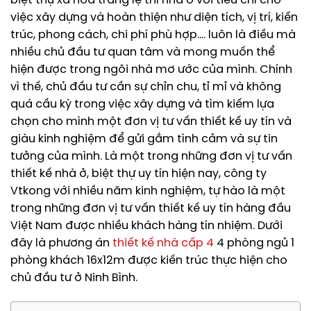
biệt thự xa hoa tráng lệ thì nhà ở với tiêu chí cho
việc xây dựng và hoàn thiện như diện tích, vị trí, kiến
trúc, phong cách, chi phí phù hợp…. luôn là điều mà
nhiều chủ đầu tư quan tâm và mong muốn thể
hiện được trong ngôi nhà mơ ước của mình. Chính
vì thế, chủ đầu tư cần sự chỉn chu, tỉ mỉ và không
quá cầu kỳ trong việc xây dựng và tìm kiếm lựa
chọn cho mình một đơn vị tư vấn thiết kế uy tín và
giàu kinh nghiệm để gửi gắm tình cảm và sự tin
tưởng của mình. Là một trong những đơn vị tư vấn
thiết kế nhà ở, biệt thự uy tín hiện nay, công ty
Vtkong với nhiều năm kinh nghiệm, tự hào là một
trong những đơn vị tư vấn thiết kế uy tín hàng đầu
Việt Nam được nhiều khách hàng tín nhiệm. Dưới
đây là phương án
thiết kế nhà cấp 4
4 phòng ngủ 1
phòng khách 16x12m được kiến trúc thực hiện cho
chủ đầu tư ở Ninh Bình.