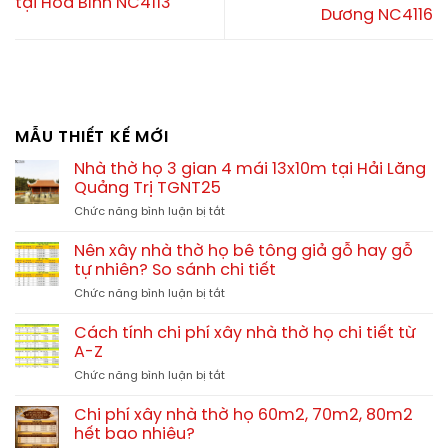
tại Hòa Bình NC4113
Dương NC4116
MẪU THIẾT KẾ MỚI
Nhà thờ họ 3 gian 4 mái 13x10m tại Hải Lăng
Quảng Trị TGNT25
ở
Chức năng bình luận bị tắt
Nhà
thờ
Nên xây nhà thờ họ bê tông giả gỗ hay gỗ
họ
tự nhiên? So sánh chi tiết
3
ở
Chức năng bình luận bị tắt
gian
Nên
4
xây
mái
Cách tính chi phí xây nhà thờ họ chi tiết từ
nhà
13x10m
A-Z
thờ
tại
ở
Chức năng bình luận bị tắt
họ
Hải
Cách
bê
Lăng
tính
tông
Chi phí xây nhà thờ họ 60m2, 70m2, 80m2
Quảng
chi
giả
hết bao nhiêu?
Trị
phí
gỗ