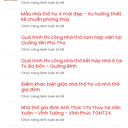
TGNT25
ở
Chức năng bình luận bị tắt
xây
hay
Chi
nhà
gỗ
phí
thờ
Mẫu nhà thờ họ 4 mái đẹp – Xu hướng thiết
tự
xây
họ
kế chuẩn phong thủy
nhiên?
nhà
chi
So
ở
Chức năng bình luận bị tắt
thờ
tiết
sánh
Mẫu
họ
từ
chi
nhà
60m2,
Quá trình thi công nhà thờ tam hợp viện tại
A-
tiết
thờ
70m2,
Quảng Yên Phú Thọ
Z
họ
80m2
ở
Chức năng bình luận bị tắt
4
hết
Quá
mái
bao
trình
đẹp
Quá trình thi công nhà thờ kết hợp nhà ở tại
nhiêu?
thi
–
Tx. Ba Đồn – Quảng Bình
công
Xu
ở
Chức năng bình luận bị tắt
nhà
hướng
Quá
thờ
thiết
trình
tam
Điểm khác biệt giữa nhà thờ họ và nhà thờ
kế
thi
hợp
gia đình
chuẩn
công
viện
phong
ở
Chức năng bình luận bị tắt
nhà
tại
thủy
Điểm
thờ
Quảng
khác
kết
Nhà thờ gia đình Anh Thức Chị Thúy tại Vân
Yên
biệt
hợp
Xuân – Vĩnh Tường – Vĩnh Phúc TGNT24
Phú
giữa
nhà
Thọ
ở
Chức năng bình luận bị tắt
nhà
ở
Nhà
thờ
tại