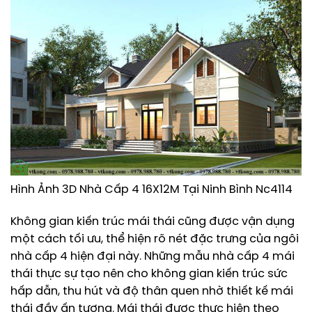
Hình Ảnh 3D Nhà Cấp 4 16X12M Tại Ninh Bình Nc4114
Không gian kiến trúc mái thái cũng được vận dụng
một cách tối ưu, thể hiện rõ nét đặc trưng của ngôi
nhà cấp 4 hiện đại này. Những mẫu nhà cấp 4 mái
thái thực sự tạo nên cho không gian kiến trúc sức
hấp dẫn, thu hút và độ thân quen nhờ thiết kế mái
thái đầy ấn tượng. Mái thái được thực hiện theo