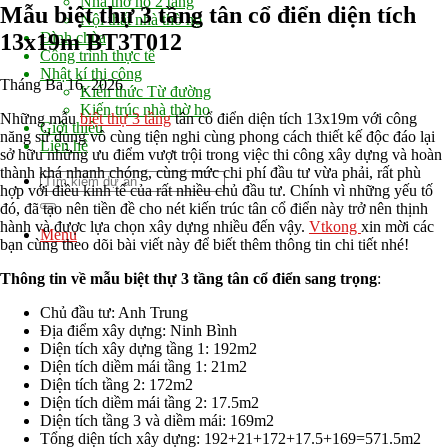
Nhà thờ họ 2 tầng
Mẫu biệt thự 3 tầng tân cổ điển diện tích
Nội thất nhà thờ họ
13x19m BT3T012
Đình chùa
Công trình thực tế
Nhật kí thi công
Tháng Ba 16, 2026
Kiến thức Từ đường
Kiến trúc nhà thờ họ
Những mẫu
biệt thự 3 tầng
tân cổ điển diện tích 13x19m với công
Giới thiệu
năng sử dụng vô cùng tiện nghi cùng phong cách thiết kế độc đáo lại
Liên hệ
sở hữu những ưu điểm vượt trội trong việc thi công xây dựng và hoàn
thành khá nhanh chóng, cùng mức chi phí đầu tư vừa phải, rất phù
hợp với điều kinh tế của rất nhiều chủ đầu tư. Chính vì những yếu tố
đó, đã tạo nên tiền đề cho nét kiến trúc tân cổ điển này trở nên thịnh
hành và được lựa chọn xây dựng nhiều đến vậy.
Vtkong
xin mời các
Menu
bạn cùng theo dõi bài viết này để biết thêm thông tin chi tiết nhé!
Thông tin về mẫu biệt thự 3 tầng tân cổ điển sang trọng
:
Chủ đầu tư: Anh Trung
Địa điểm xây dựng: Ninh Bình
Diện tích xây dựng tầng 1: 192m2
Diện tích diềm mái tầng 1: 21m2
Diện tích tầng 2: 172m2
Diện tích diềm mái tầng 2: 17.5m2
Diện tích tầng 3 và diềm mái: 169m2
Tổng diện tích xây dựng: 192+21+172+17.5+169=571.5m2