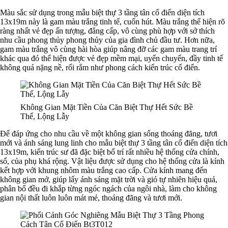
Màu sắc sử dụng trong mẫu biệt thự 3 tầng tân cổ điển diện tích
13x19m này là gam màu trắng tinh tế, cuốn hút. Màu trắng thể hiện rõ
ràng nhất vẻ đẹp ấn tượng, đẳng cấp, vô cùng phù hợp với sở thích
nhu cầu phong thủy phong thủy của gia đình chủ đầu tư. Hơn nữa,
gam màu trắng vô cùng hài hòa giúp nâng đỡ các gam màu trang trí
khác qua đó thể hiện được vẻ đẹp mềm mại, uyển chuyển, đầy tinh tế
không quá nặng nề, rối rắm như phong cách kiến trúc cổ điển.
Không Gian Mặt Tiền Của Căn Biệt Thự Hết Sức Bề
Thế, Lộng Lẫy
Để đáp ứng cho nhu cầu về một không gian sống thoáng đãng, tươi
mới và ánh sáng lung linh cho mẫu biệt thự 3 tầng tân cổ điển diện tích
13x19m, kiến trúc sư đã đặc biệt bố trí rất nhiều hệ thống cửa chính,
sổ, của phụ khá rộng. Vật liệu được sử dụng cho hệ thống cửa là kính
kết hợp với khung nhôm màu trắng cao cấp. Cửa kính mang đến
không gian mở, giúp lấy ánh sáng mặt trời và gió tự nhiên hiệu quả,
phân bổ đều đi khắp từng ngóc ngách của ngôi nhà, làm cho không
gian nội thất luôn luôn mát mẻ, thoáng đãng và tươi mới.