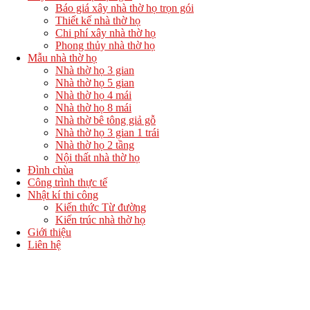
Báo giá xây nhà thờ họ trọn gói
Thiết kế nhà thờ họ
Chi phí xây nhà thờ họ
Phong thủy nhà thờ họ
Mẫu nhà thờ họ
Nhà thờ họ 3 gian
Nhà thờ họ 5 gian
Nhà thờ họ 4 mái
Nhà thờ họ 8 mái
Nhà thờ bê tông giả gỗ
Nhà thờ họ 3 gian 1 trái
Nhà thờ họ 2 tầng
Nội thất nhà thờ họ
Đình chùa
Công trình thực tế
Nhật kí thi công
Kiến thức Từ đường
Kiến trúc nhà thờ họ
Giới thiệu
Liên hệ