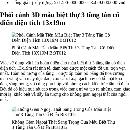
Tổng giá trị xây dựng: 571.5×6.000.000 = 3.429.000.000 vnđ
Phối cảnh 3D mẫu biệt thự 3 tầng tân cổ
điển diện tích 13x19m
Phối Cảnh Mặt Tiền Mẫu Biệt Thự 3 Tầng Tân Cổ Điển
Diện Tích 13X19M Bt3T012
Việc sử dụng vật liệu hoàn thiện cho mẫu biệt thự 3 tầng tân cổ điển
diện tích 13x19m rất tinh tế, đảm bảo được một cách tối ưu, trọn vẹn
nhất. Toàn bộ tường của tầng 1 được ốp toàn bộ bằng đá hoa cương
màu vàng vân mây độc đáo, cao cấp. Loại gạch này có bề mặt khá
đẹp, sáng bóng, vô cùng phù hợp với phong cách kiến trúc tân cổ điển.
Bởi đá có hiệu quả rất cao trong việc trang trí và tạo ra những cảm giác
mới lạ, khác biệt và đầy ấn tượng cho không gian ngoại thất của ngôi
nhà.
Không Gian Ngoại Thất Sang Trọng Của Mẫu Biệt Thự
3 Tầng Tân Cổ Điển Bt3T012