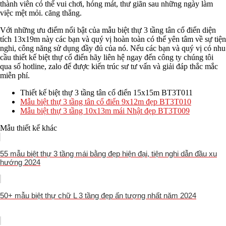
thành viên có thể vui chơi, hóng mát, thư giãn sau những ngày làm
việc mệt mỏi. căng thẳng.
Với những ưu điểm nổi bật của mẫu biệt thự 3 tầng tân cổ điển diện
tích 13x19m này các bạn và quý vị hoàn toàn có thể yên tâm về sự tiện
nghi, công năng sử dụng đầy đủ của nó. Nếu các bạn và quý vị có nhu
cầu thiết kế biệt thự cổ điển hãy liên hệ ngay đến công ty chúng tôi
qua số hotline, zalo để được kiến trúc sư tư vấn và giải đáp thắc mắc
miễn phí.
Thiết kế biệt thự 3 tầng tân cổ điển 15x15m BT3T011
Mẫu biệt thự 3 tầng tân cổ điển 9x12m đẹp BT3T010
Mẫu biệt thự 3 tầng 10x13m mái Nhật đẹp BT3T009
Mẫu thiết kế khác
55 mẫu biệt thự 3 tầng mái bằng đẹp hiện đại, tiện nghi dẫn đầu xu
hướng 2024
50+ mẫu biệt thự chữ L 3 tầng đẹp ấn tượng nhất năm 2024