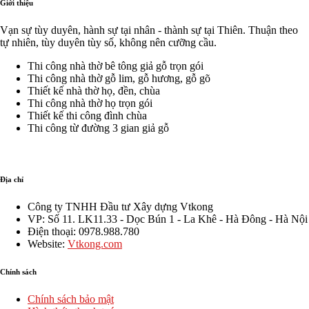
Giới thiệu
đình
Đồn
Khánh
Vân
–
Tiên
Xuân
Vạn sự tùy duyên, hành sự tại nhân - thành sự tại Thiên. Thuận theo
Quảng
–
–
tự nhiên, tùy duyên tùy số, không nên cưỡng cầu.
Bình
Yên
Vĩnh
Khánh
Tường
Thi công nhà thờ bê tông giả gỗ trọn gói
–
–
Thi công nhà thờ gỗ lim, gỗ hương, gỗ gõ
Ninh
Vĩnh
Thiết kế nhà thờ họ, đền, chùa
Bình
Phúc
Thi công nhà thờ họ trọn gói
TGNT23
TGNT
Thiết kế thi công đình chùa
Thi công từ đường 3 gian giả gỗ
Địa chỉ
Công ty TNHH Đầu tư Xây dựng Vtkong
VP: Số 11. LK11.33 - Dọc Bún 1 - La Khê - Hà Đông - Hà Nội
Điện thoại: 0978.988.780
Website:
Vtkong.com
Chính sách
Chính sách bảo mật